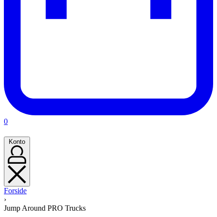
Kurv
0
(0)
Konto
Konto
Forside
›
Jump Around PRO Trucks