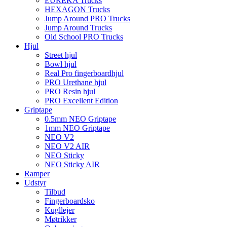
EUREKA Trucks
HEXAGON Trucks
Jump Around PRO Trucks
Jump Around Trucks
Old School PRO Trucks
Hjul
Street hjul
Bowl hjul
Real Pro fingerboardhjul
PRO Urethane hjul
PRO Resin hjul
PRO Excellent Edition
Griptape
0.5mm NEO Griptape
1mm NEO Griptape
NEO V2
NEO V2 AIR
NEO Sticky
NEO Sticky AIR
Ramper
Udstyr
Tilbud
Fingerboardsko
Kugllejer
Møtrikker