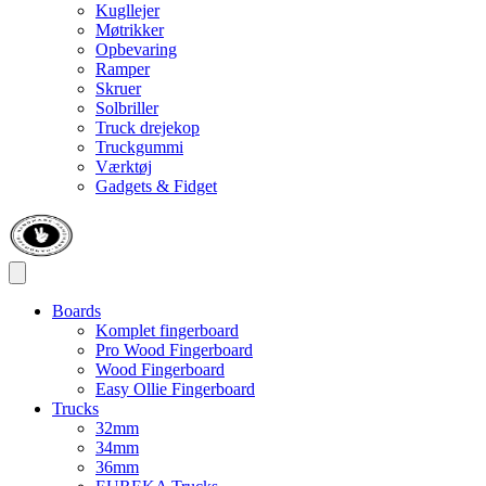
Kugllejer
Møtrikker
Opbevaring
Ramper
Skruer
Solbriller
Truck drejekop
Truckgummi
Værktøj
Gadgets & Fidget
Boards
Komplet fingerboard
Pro Wood Fingerboard
Wood Fingerboard
Easy Ollie Fingerboard
Trucks
32mm
34mm
36mm