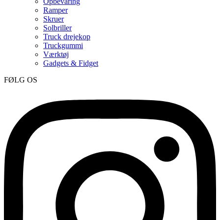
Opbevaring
Ramper
Skruer
Solbriller
Truck drejekop
Truckgummi
Værktøj
Gadgets & Fidget
FØLG OS