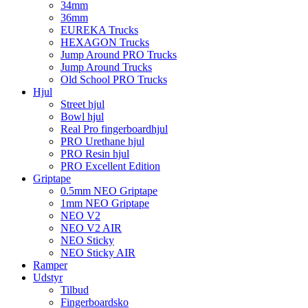
34mm
36mm
EUREKA Trucks
HEXAGON Trucks
Jump Around PRO Trucks
Jump Around Trucks
Old School PRO Trucks
Hjul
Street hjul
Bowl hjul
Real Pro fingerboardhjul
PRO Urethane hjul
PRO Resin hjul
PRO Excellent Edition
Griptape
0.5mm NEO Griptape
1mm NEO Griptape
NEO V2
NEO V2 AIR
NEO Sticky
NEO Sticky AIR
Ramper
Udstyr
Tilbud
Fingerboardsko