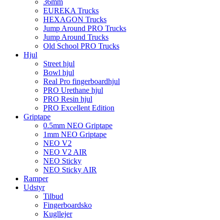
36mm
EUREKA Trucks
HEXAGON Trucks
Jump Around PRO Trucks
Jump Around Trucks
Old School PRO Trucks
Hjul
Street hjul
Bowl hjul
Real Pro fingerboardhjul
PRO Urethane hjul
PRO Resin hjul
PRO Excellent Edition
Griptape
0.5mm NEO Griptape
1mm NEO Griptape
NEO V2
NEO V2 AIR
NEO Sticky
NEO Sticky AIR
Ramper
Udstyr
Tilbud
Fingerboardsko
Kugllejer