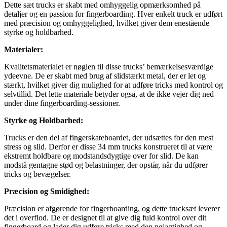
Dette sæt trucks er skabt med omhyggelig opmærksomhed på
detaljer og en passion for fingerboarding. Hver enkelt truck er udført
med præcision og omhyggelighed, hvilket giver dem enestående
styrke og holdbarhed.
Materialer:
Kvalitetsmaterialet er nøglen til disse trucks’ bemærkelsesværdige
ydeevne. De er skabt med brug af slidstærkt metal, der er let og
stærkt, hvilket giver dig mulighed for at udføre tricks med kontrol og
selvtillid. Det lette materiale betyder også, at de ikke vejer dig ned
under dine fingerboarding-sessioner.
Styrke og Holdbarhed:
Trucks er den del af fingerskateboardet, der udsættes for den mest
stress og slid. Derfor er disse 34 mm trucks konstrueret til at være
ekstremt holdbare og modstandsdygtige over for slid. De kan
modstå gentagne stød og belastninger, der opstår, når du udfører
tricks og bevægelser.
Præcision og Smidighed:
Præcision er afgørende for fingerboarding, og dette trucksæt leverer
det i overflod. De er designet til at give dig fuld kontrol over dit
fingerboard og lader dig udføre tricks med den nøjagtighed og