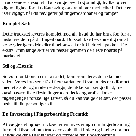
Trucksene er designet til at svinge jævnt og smidigt, hvilket giver
dig mulighed for at udføre sving og drejninger med lethed. Dette er
især vigtigt, når du navigerer på fingerboardbaner og ramper.
Komplet Sæt:
Dette trucksæt leveres komplet med alt, hvad du har brug for, for at
installere dem på dit fingerboard. Du skal ikke bekymre dig om at
købe yderligere dele eller tilbehør – alt er inkluderet i pakken. De
ekstra 5mm lange skruer vil passer gemmen de fleste boards på
markedet.
Stil og Æstetik:
Selvom funktionen er i højsædet, kompromitteres der ikke med
stilen. Vores Pro serie fås i flere varianter. Disse trucks er udformet
med et slankt og moderne design, der ikke kun ser godt ud, men
også passer til de fleste fingerboarddecks og grafik. De er
tilgængelige i forskellige farver, så du kan vælge det sæt, der passer
bedst til din personlige stil.
En Investering i Fingerboarding Fremtid:
At vælge det rigtige trucksæt er en investering i din fingerboarding-
fremtid. Disse 34 mm trucks er skabt til at holde og hjælpe dig med
at udvikle dine færdigheder og forbedre din fingerboarding-