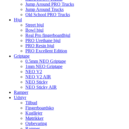
Jump Around PRO Trucks
Jump Around Trucks
Old School PRO Trucks
Hjul
Street hjul
Bowl hjul
Real Pro fingerboardhjul
PRO Urethane hjul
PRO Resin hjul
PRO Excellent Edition
Griptape
0.5mm NEO Griptape
1mm NEO Griptape
NEO V2
NEO V2 AIR
NEO Sticky
NEO Sticky AIR
Ramper
Udstyr
Tilbud
Fingerboardsko
Kugllejer
Møtrikker
Opbevaring
Ramper