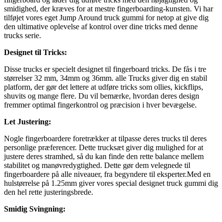
smidighed, der kræves for at mestre fingerboarding-kunsten. Vi har
tilføjet vores eget Jump Around truck gummi for netop at give dig
den ultimative oplevelse af kontrol over dine tricks med denne
trucks serie.
Designet til Tricks:
Disse trucks er specielt designet til fingerboard tricks. De fås i tre
størrelser 32 mm, 34mm og 36mm. alle Trucks giver dig en stabil
platform, der gør det lettere at udføre tricks som ollies, kickflips,
shuvits og mange flere. Du vil bemærke, hvordan deres design
fremmer optimal fingerkontrol og præcision i hver bevægelse.
Let Justering:
Nogle fingerboardere foretrækker at tilpasse deres trucks til deres
personlige præferencer. Dette trucksæt giver dig mulighed for at
justere deres stramhed, så du kan finde den rette balance mellem
stabilitet og manøvredygtighed. Dette gør dem velegnede til
fingerboardere på alle niveauer, fra begyndere til eksperter.Med en
hulstørrelse på 1.25mm giver vores special designet truck gummi dig
den hel rette justeringsbrede.
Smidig Svingning: