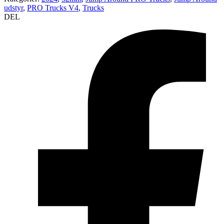
udstyr
,
PRO Trucks V4
,
Trucks
DEL