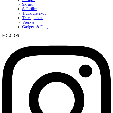
Skruer
Solbriller
Truck drejekop
Truckgummi
Værktøj
Gadgets & Fidget
FØLG OS