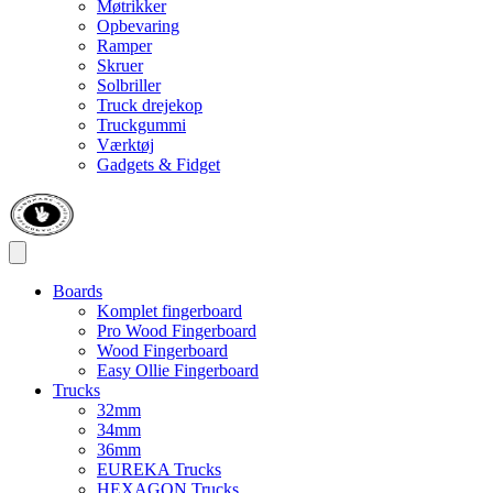
Møtrikker
Opbevaring
Ramper
Skruer
Solbriller
Truck drejekop
Truckgummi
Værktøj
Gadgets & Fidget
Boards
Komplet fingerboard
Pro Wood Fingerboard
Wood Fingerboard
Easy Ollie Fingerboard
Trucks
32mm
34mm
36mm
EUREKA Trucks
HEXAGON Trucks