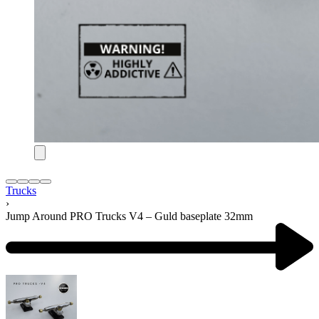
Trucks
›
Jump Around PRO Trucks V4 – Guld baseplate 32mm
Product
navigation
Previous
product: