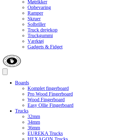
Møtrikker
Opbevaring
Ramper
Skruer
Solbriller
Truck drejekop
Truckgummi
Værktøj
Gadgets & Fidget
Boards
Komplet fingerboard
Pro Wood Fingerboard
Wood Fingerboard
Easy Ollie Fingerboard
Trucks
32mm
34mm
36mm
EUREKA Trucks
HEXAGON Trucks