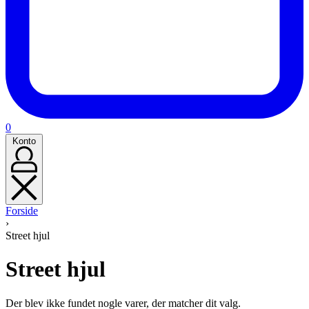
Kurv
0
(0)
Konto
Konto
Forside
›
Street hjul
Street hjul
Der blev ikke fundet nogle varer, der matcher dit valg.