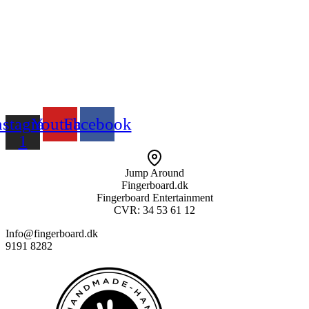
nstagram
Youtube
Facebook
1
Jump Around
Fingerboard.dk
Fingerboard Entertainment
CVR: 34 53 61 12
Info@fingerboard.dk
9191 8282