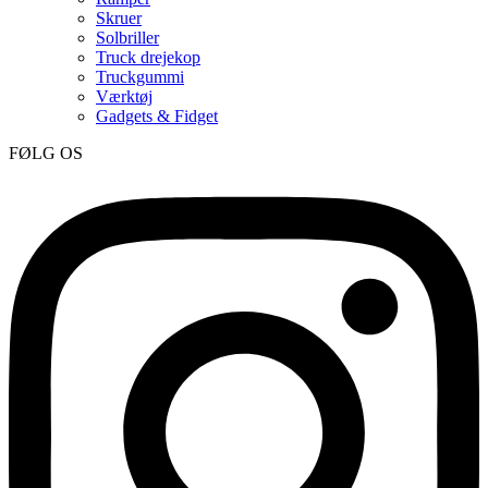
Skruer
Solbriller
Truck drejekop
Truckgummi
Værktøj
Gadgets & Fidget
FØLG OS