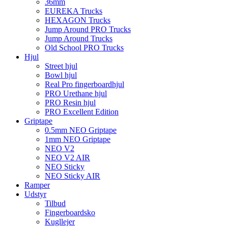
36mm
EUREKA Trucks
HEXAGON Trucks
Jump Around PRO Trucks
Jump Around Trucks
Old School PRO Trucks
Hjul
Street hjul
Bowl hjul
Real Pro fingerboardhjul
PRO Urethane hjul
PRO Resin hjul
PRO Excellent Edition
Griptape
0.5mm NEO Griptape
1mm NEO Griptape
NEO V2
NEO V2 AIR
NEO Sticky
NEO Sticky AIR
Ramper
Udstyr
Tilbud
Fingerboardsko
Kugllejer