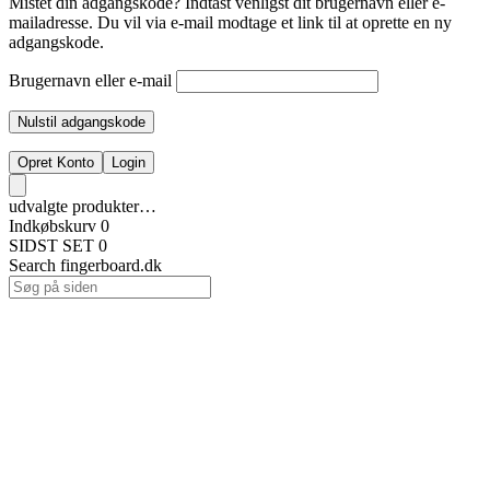
Mistet din adgangskode? Indtast venligst dit brugernavn eller e-
mailadresse. Du vil via e-mail modtage et link til at oprette en ny
adgangskode.
Brugernavn eller e-mail
Nulstil adgangskode
Opret Konto
Login
udvalgte produkter…
Indkøbskurv
0
SIDST SET
0
Search fingerboard.dk