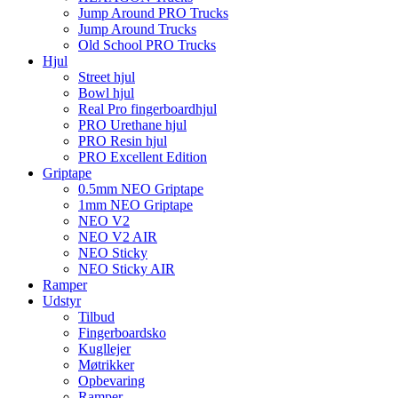
Jump Around PRO Trucks
Jump Around Trucks
Old School PRO Trucks
Hjul
Street hjul
Bowl hjul
Real Pro fingerboardhjul
PRO Urethane hjul
PRO Resin hjul
PRO Excellent Edition
Griptape
0.5mm NEO Griptape
1mm NEO Griptape
NEO V2
NEO V2 AIR
NEO Sticky
NEO Sticky AIR
Ramper
Udstyr
Tilbud
Fingerboardsko
Kugllejer
Møtrikker
Opbevaring
Ramper