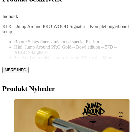
Indhold:
RTR – Jump Around PRO WOOD Signatur – Komplet fingerboard
setup.
Board: 5 lags finer samlet med speciel PU lim
Hjul: Jump Around PRO Gold – Bowl edition – 57D –
ABEC 9 kugllejer
Trucks: Top model – Jump Around PRO V4 – 34mm
Griptape: NEO V2 – 1mm (inkl. ekstra) + mini fingerboard
værktøj
Størrelse: 34mm x 99mm – Radical concave
Produkt Nyheder