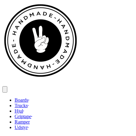
Spring
til
indhold
Boards
Trucks
Hjul
Griptape
Ramper
Udstyr