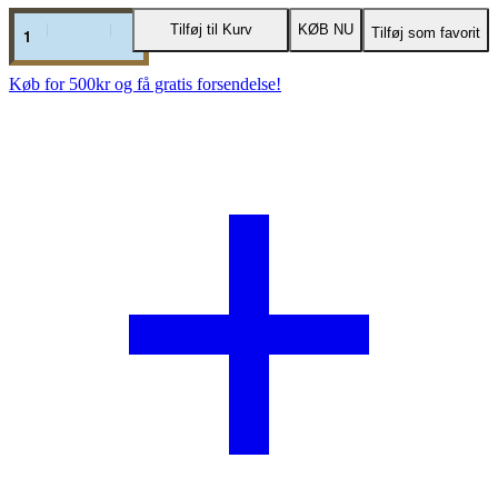
PRO
Tilføj til Kurv
KØB NU
Tilføj som favorit
WOOD
SIGNATUR
-
Køb for 500kr og få gratis forsendelse!
Red
Pop
-
Guld
baseplate
34mm
antal