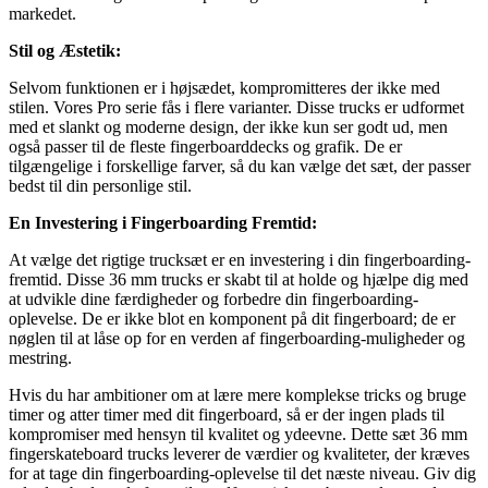
markedet.
Stil og Æstetik:
Selvom funktionen er i højsædet, kompromitteres der ikke med
stilen. Vores Pro serie fås i flere varianter. Disse trucks er udformet
med et slankt og moderne design, der ikke kun ser godt ud, men
også passer til de fleste fingerboarddecks og grafik. De er
tilgængelige i forskellige farver, så du kan vælge det sæt, der passer
bedst til din personlige stil.
En Investering i Fingerboarding Fremtid:
At vælge det rigtige trucksæt er en investering i din fingerboarding-
fremtid. Disse 36 mm trucks er skabt til at holde og hjælpe dig med
at udvikle dine færdigheder og forbedre din fingerboarding-
oplevelse. De er ikke blot en komponent på dit fingerboard; de er
nøglen til at låse op for en verden af fingerboarding-muligheder og
mestring.
Hvis du har ambitioner om at lære mere komplekse tricks og bruge
timer og atter timer med dit fingerboard, så er der ingen plads til
kompromiser med hensyn til kvalitet og ydeevne. Dette sæt 36 mm
fingerskateboard trucks leverer de værdier og kvaliteter, der kræves
for at tage din fingerboarding-oplevelse til det næste niveau. Giv dig