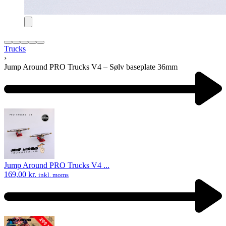
Trucks
›
Jump Around PRO Trucks V4 – Sølv baseplate 36mm
Product
navigation
Previous
product:
Jump Around PRO Trucks V4 ...
169,00
kr.
inkl. moms
Next