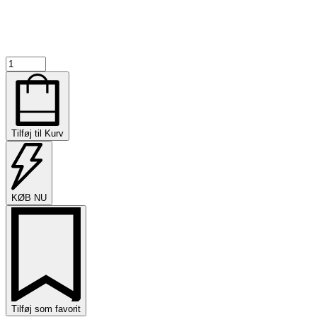
Jump
Around
PRO
Trucks
V4
-
Tilføj til Kurv
Sølv
baseplate
36mm
antal
KØB NU
Tilføj som favorit