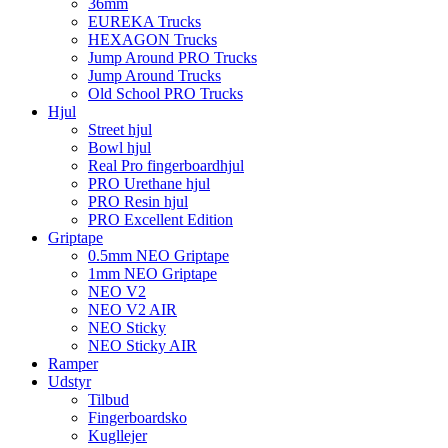
36mm
EUREKA Trucks
HEXAGON Trucks
Jump Around PRO Trucks
Jump Around Trucks
Old School PRO Trucks
Hjul
Street hjul
Bowl hjul
Real Pro fingerboardhjul
PRO Urethane hjul
PRO Resin hjul
PRO Excellent Edition
Griptape
0.5mm NEO Griptape
1mm NEO Griptape
NEO V2
NEO V2 AIR
NEO Sticky
NEO Sticky AIR
Ramper
Udstyr
Tilbud
Fingerboardsko
Kugllejer