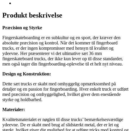
Produkt beskrivelse
Præcision og Styrke
Fingerskateboarding er en subkultur og en sport, der kræver den
absolutte præcision og kontrol. Når det kommer til fingerboard
trucks, er der ingen kompromisser med hensyn til kvalitet og
ydeevne. Her præsenterer vi det ultimative sæt 36 mm
fingerskateboard trucks, der ikke kun lever op til disse standarder,
men også tager din fingerboarding-oplevelse til et helt nyt niveau.
Design og Konstruktion:
Dette sæt trucks er skabt med omhyggelig opmærksomhed på
detaljer og en passion for fingerboarding. Hver enkelt truck er udført
med præcision og omhyggelighed, hvilket giver dem enestående
styrke og holdbarhed.
Materialer:
Kvalitetsmaterialet er nøglen til disse trucks’ bemærkelsesværdige
ydeevne. De er skabt med brug af slidstærkt metal, der er let og
stærkt, hvilket giver dig mulighed for at udføre tricks med kontrol og