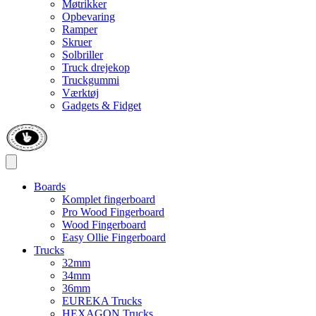
Møtrikker
Opbevaring
Ramper
Skruer
Solbriller
Truck drejekop
Truckgummi
Værktøj
Gadgets & Fidget
Boards
Komplet fingerboard
Pro Wood Fingerboard
Wood Fingerboard
Easy Ollie Fingerboard
Trucks
32mm
34mm
36mm
EUREKA Trucks
HEXAGON Trucks