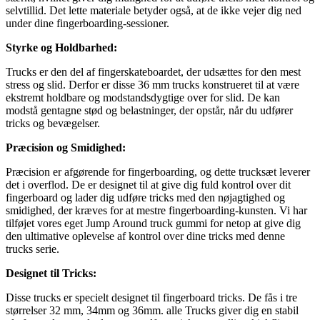
selvtillid. Det lette materiale betyder også, at de ikke vejer dig ned
under dine fingerboarding-sessioner.
Styrke og Holdbarhed:
Trucks er den del af fingerskateboardet, der udsættes for den mest
stress og slid. Derfor er disse 36 mm trucks konstrueret til at være
ekstremt holdbare og modstandsdygtige over for slid. De kan
modstå gentagne stød og belastninger, der opstår, når du udfører
tricks og bevægelser.
Præcision og Smidighed:
Præcision er afgørende for fingerboarding, og dette trucksæt leverer
det i overflod. De er designet til at give dig fuld kontrol over dit
fingerboard og lader dig udføre tricks med den nøjagtighed og
smidighed, der kræves for at mestre fingerboarding-kunsten. Vi har
tilføjet vores eget Jump Around truck gummi for netop at give dig
den ultimative oplevelse af kontrol over dine tricks med denne
trucks serie.
Designet til Tricks:
Disse trucks er specielt designet til fingerboard tricks. De fås i tre
størrelser 32 mm, 34mm og 36mm. alle Trucks giver dig en stabil