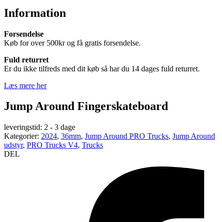
Information
Forsendelse
Køb for over 500kr og få gratis forsendelse.
Fuld returret
Er du ikke tilfreds med dit køb så har du 14 dages fuld returret.
Læs mere her
Jump Around Fingerskateboard
leveringstid:
2 - 3 dage
Kategorier:
2024
,
36mm
,
Jump Around PRO Trucks
,
Jump Around
udstyr
,
PRO Trucks V4
,
Trucks
DEL