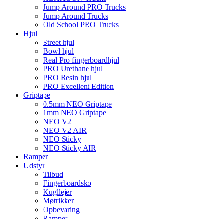
Jump Around PRO Trucks
Jump Around Trucks
Old School PRO Trucks
Hjul
Street hjul
Bowl hjul
Real Pro fingerboardhjul
PRO Urethane hjul
PRO Resin hjul
PRO Excellent Edition
Griptape
0.5mm NEO Griptape
1mm NEO Griptape
NEO V2
NEO V2 AIR
NEO Sticky
NEO Sticky AIR
Ramper
Udstyr
Tilbud
Fingerboardsko
Kugllejer
Møtrikker
Opbevaring
Ramper