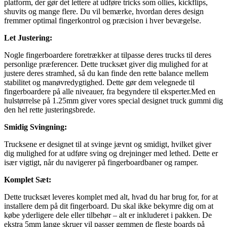
platform, der gør det lettere at udføre tricks som ollies, kickflips,
shuvits og mange flere. Du vil bemærke, hvordan deres design
fremmer optimal fingerkontrol og præcision i hver bevægelse.
Let Justering:
Nogle fingerboardere foretrækker at tilpasse deres trucks til deres
personlige præferencer. Dette trucksæt giver dig mulighed for at
justere deres stramhed, så du kan finde den rette balance mellem
stabilitet og manøvredygtighed. Dette gør dem velegnede til
fingerboardere på alle niveauer, fra begyndere til eksperter.Med en
hulstørrelse på 1.25mm giver vores special designet truck gummi dig
den hel rette justeringsbrede.
Smidig Svingning:
Trucksene er designet til at svinge jævnt og smidigt, hvilket giver
dig mulighed for at udføre sving og drejninger med lethed. Dette er
især vigtigt, når du navigerer på fingerboardbaner og ramper.
Komplet Sæt:
Dette trucksæt leveres komplet med alt, hvad du har brug for, for at
installere dem på dit fingerboard. Du skal ikke bekymre dig om at
købe yderligere dele eller tilbehør – alt er inkluderet i pakken. De
ekstra 5mm lange skruer vil passer gemmen de fleste boards på