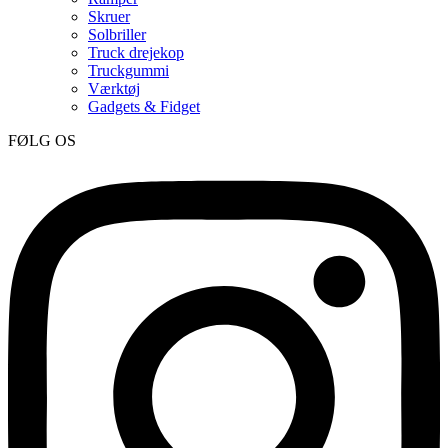
Skruer
Solbriller
Truck drejekop
Truckgummi
Værktøj
Gadgets & Fidget
FØLG OS