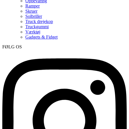
Opbevaring
Ramper
Skruer
Solbriller
Truck drejekop
Truckgummi
Værktøj
Gadgets & Fidget
FØLG OS