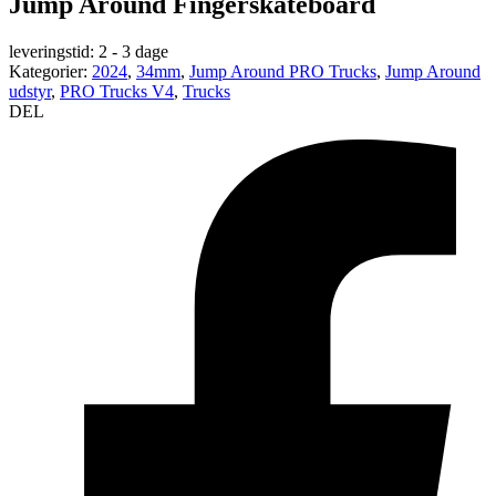
Jump Around Fingerskateboard
leveringstid:
2 - 3 dage
Kategorier:
2024
,
34mm
,
Jump Around PRO Trucks
,
Jump Around
udstyr
,
PRO Trucks V4
,
Trucks
DEL