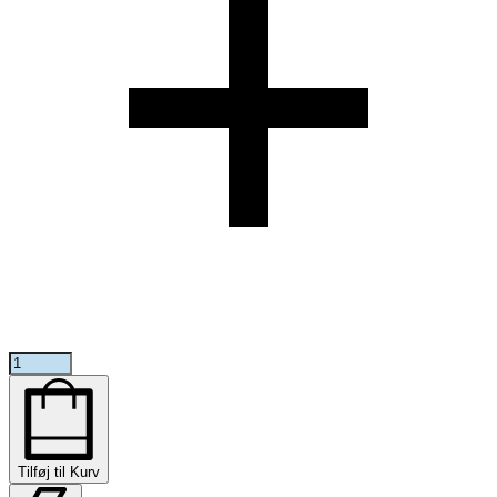
Jump
Around
PRO
Trucks
V4
-
Tilføj til Kurv
Sølv