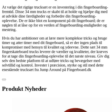
At vælge det rigtige trucksæt er en investering i din fingerboarding-
fremtid. Disse 34 mm trucks er skabt til at holde og hjælpe dig med
at udvikle dine færdigheder og forbedre din fingerboarding-
oplevelse. De er ikke blot en komponent på dit fingerboard; de er
nøglen til at låse op for en verden af fingerboarding-muligheder og
mestring.
Hvis du har ambitioner om at lære mere komplekse tricks og bruge
timer og atter timer med dit fingerboard, så er der ingen plads til
kompromiser med hensyn til kvalitet og ydeevne. Dette sæt 34 mm
fingerskateboard trucks leverer de værdier og kvaliteter, der kræves
for at tage din fingerboarding-oplevelse til det næste niveau. Giv dig
selv den bedste platform til at udføre tricks og bevægelser med
selvtillid og kontrol. Invester i præcision, styrke og stil med dette
enestående trucksæt fra Jump Around på Fingerboard.dk
Produkt Nyheder