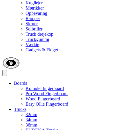
Kugllejer
Møtrikker
Opbevaring
Ramper
Skruer
Solbriller
Truck drejekop
Truckgummi
Værktøj
Gadgets & Fidget
Boards
Komplet fingerboard
Pro Wood Fingerboard
Wood Fingerboard
Easy Ollie Fingerboard
Trucks
32mm
34mm
36mm