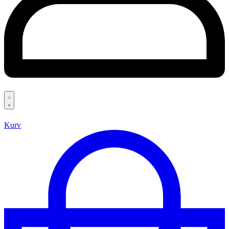
Search
open
Kurv