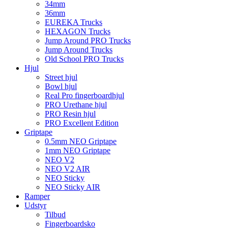
34mm
36mm
EUREKA Trucks
HEXAGON Trucks
Jump Around PRO Trucks
Jump Around Trucks
Old School PRO Trucks
Hjul
Street hjul
Bowl hjul
Real Pro fingerboardhjul
PRO Urethane hjul
PRO Resin hjul
PRO Excellent Edition
Griptape
0.5mm NEO Griptape
1mm NEO Griptape
NEO V2
NEO V2 AIR
NEO Sticky
NEO Sticky AIR
Ramper
Udstyr
Tilbud
Fingerboardsko