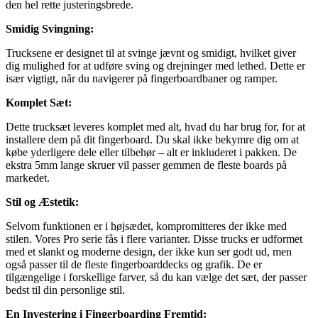
den hel rette justeringsbrede.
Smidig Svingning:
Trucksene er designet til at svinge jævnt og smidigt, hvilket giver
dig mulighed for at udføre sving og drejninger med lethed. Dette er
især vigtigt, når du navigerer på fingerboardbaner og ramper.
Komplet Sæt:
Dette trucksæt leveres komplet med alt, hvad du har brug for, for at
installere dem på dit fingerboard. Du skal ikke bekymre dig om at
købe yderligere dele eller tilbehør – alt er inkluderet i pakken. De
ekstra 5mm lange skruer vil passer gemmen de fleste boards på
markedet.
Stil og Æstetik:
Selvom funktionen er i højsædet, kompromitteres der ikke med
stilen. Vores Pro serie fås i flere varianter. Disse trucks er udformet
med et slankt og moderne design, der ikke kun ser godt ud, men
også passer til de fleste fingerboarddecks og grafik. De er
tilgængelige i forskellige farver, så du kan vælge det sæt, der passer
bedst til din personlige stil.
En Investering i Fingerboarding Fremtid: