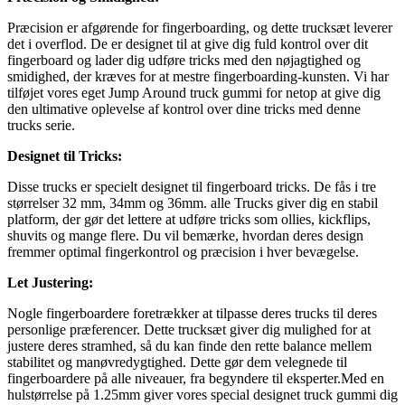
Præcision er afgørende for fingerboarding, og dette trucksæt leverer
det i overflod. De er designet til at give dig fuld kontrol over dit
fingerboard og lader dig udføre tricks med den nøjagtighed og
smidighed, der kræves for at mestre fingerboarding-kunsten. Vi har
tilføjet vores eget Jump Around truck gummi for netop at give dig
den ultimative oplevelse af kontrol over dine tricks med denne
trucks serie.
Designet til Tricks:
Disse trucks er specielt designet til fingerboard tricks. De fås i tre
størrelser 32 mm, 34mm og 36mm. alle Trucks giver dig en stabil
platform, der gør det lettere at udføre tricks som ollies, kickflips,
shuvits og mange flere. Du vil bemærke, hvordan deres design
fremmer optimal fingerkontrol og præcision i hver bevægelse.
Let Justering:
Nogle fingerboardere foretrækker at tilpasse deres trucks til deres
personlige præferencer. Dette trucksæt giver dig mulighed for at
justere deres stramhed, så du kan finde den rette balance mellem
stabilitet og manøvredygtighed. Dette gør dem velegnede til
fingerboardere på alle niveauer, fra begyndere til eksperter.Med en
hulstørrelse på 1.25mm giver vores special designet truck gummi dig