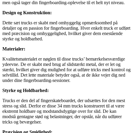
men også tager din fingerboarding-oplevelse til et helt nyt niveau.
Design og Konstruktion:
Dette sæt trucks er skabt med omhyggelig opmærksomhed på
detaljer og en passion for fingerboarding. Hver enkelt truck er udført
med præcision og omhyggelighed, hvilket giver dem enestående
styrke og holdbarhed.
Materialer:
Kvalitetsmaterialet er nøglen til disse trucks’ bemærkelsesværdige
ydeevne. De er skabt med brug af slidstærkt metal, der er let og
stærkt, hvilket giver dig mulighed for at udføre tricks med kontrol og
selvtillid. Det lette materiale betyder også, at de ikke vejer dig ned
under dine fingerboarding-sessioner.
Styrke og Holdbarhed:
Trucks er den del af fingerskateboardet, der udsættes for den mest
stress og slid. Derfor er disse 34 mm trucks konstrueret til at være
ekstremt holdbare og modstandsdygtige over for slid. De kan
modstå gentagne stød og belastninger, der opstår, når du udfører
tricks og bevægelser.
Præcision og Smidighed: