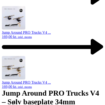
Previous
product:
Jump Around PRO Trucks V4 ...
169,00
kr.
inkl. moms
Next
product:
Jump Around PRO Trucks V4 ...
169,00
kr.
inkl. moms
Jump Around PRO Trucks V4
– Sølv baseplate 34mm