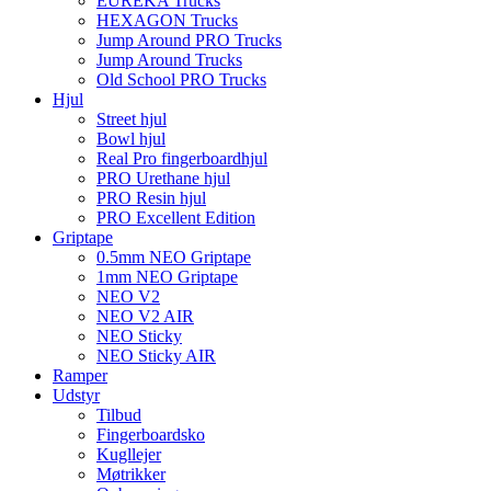
EUREKA Trucks
HEXAGON Trucks
Jump Around PRO Trucks
Jump Around Trucks
Old School PRO Trucks
Hjul
Street hjul
Bowl hjul
Real Pro fingerboardhjul
PRO Urethane hjul
PRO Resin hjul
PRO Excellent Edition
Griptape
0.5mm NEO Griptape
1mm NEO Griptape
NEO V2
NEO V2 AIR
NEO Sticky
NEO Sticky AIR
Ramper
Udstyr
Tilbud
Fingerboardsko
Kugllejer
Møtrikker