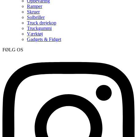
Opbevaring
Ramper
Skruer
Solbriller
Truck drejekop
Truckgummi
Værktøj
Gadgets & Fidget
FØLG OS