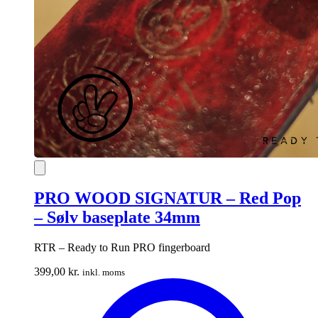
PRO WOOD SIGNATUR – Red Pop
– Sølv baseplate 34mm
RTR – Ready to Run PRO fingerboard
399,00
kr.
inkl. moms