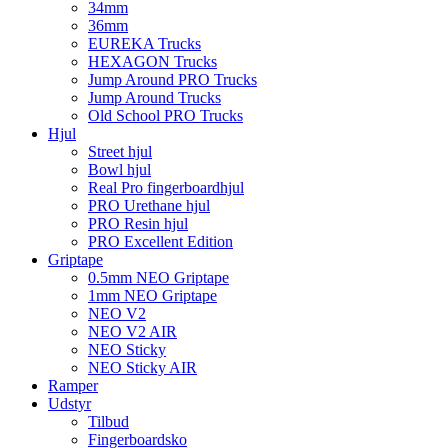
34mm
36mm
EUREKA Trucks
HEXAGON Trucks
Jump Around PRO Trucks
Jump Around Trucks
Old School PRO Trucks
Hjul
Street hjul
Bowl hjul
Real Pro fingerboardhjul
PRO Urethane hjul
PRO Resin hjul
PRO Excellent Edition
Griptape
0.5mm NEO Griptape
1mm NEO Griptape
NEO V2
NEO V2 AIR
NEO Sticky
NEO Sticky AIR
Ramper
Udstyr
Tilbud
Fingerboardsko