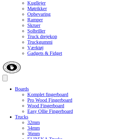
Kugllejer
Møtrikker
Opbevaring
Ramper
Skruer
Solbriller
Truck drejekop
Truckgummi
Værktøj
Gadgets & Fidget
Boards
Komplet fingerboard
Pro Wood Fingerboard
Wood Fingerboard
Easy Ollie Fingerboard
Trucks
32mm
34mm
36mm