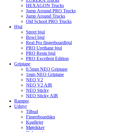
EUREKA Trucks
HEXAGON Trucks
Jump Around PRO Trucks
Jump Around Trucks
Old School PRO Trucks
Hjul
Street hjul
Bowl hjul
Real Pro fingerboardhjul
PRO Urethane hjul
PRO Resin hjul
PRO Excellent Edition
Griptape
0.5mm NEO Griptape
1mm NEO Griptape
NEO V2
NEO V2 AIR
NEO Sticky
NEO Sticky AIR
Ramper
Udstyr
Tilbud
Fingerboardsko
Kugllejer
Møtrikker