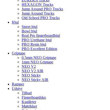
EUREKA Trucks
HEXAGON Trucks
Jump Around PRO Trucks
Jump Around Trucks
Old School PRO Trucks
Hjul
Street hjul
Bowl hjul
Real Pro fingerboardhjul
PRO Urethane hjul
PRO Resin hjul
PRO Excellent Edition
Griptape
0.5mm NEO Griptape
1mm NEO Griptape
NEO V2
NEO V2 AIR
NEO Sticky
NEO Sticky AIR
Ramper
Udstyr
Tilbud
Fingerboardsko
Kugllejer
Møtrikker