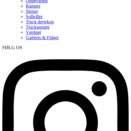
Opbevaring
Ramper
Skruer
Solbriller
Truck drejekop
Truckgummi
Værktøj
Gadgets & Fidget
FØLG OS