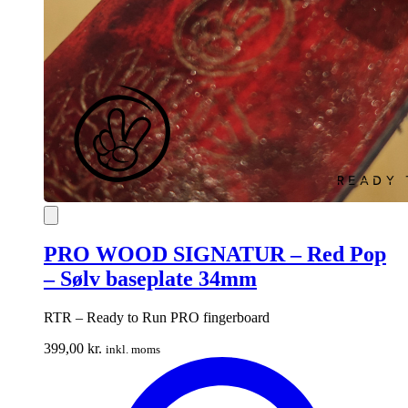
PRO WOOD SIGNATUR – Red Pop
– Sølv baseplate 34mm
RTR – Ready to Run PRO fingerboard
399,00
kr.
inkl. moms