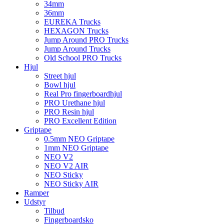
34mm
36mm
EUREKA Trucks
HEXAGON Trucks
Jump Around PRO Trucks
Jump Around Trucks
Old School PRO Trucks
Hjul
Street hjul
Bowl hjul
Real Pro fingerboardhjul
PRO Urethane hjul
PRO Resin hjul
PRO Excellent Edition
Griptape
0.5mm NEO Griptape
1mm NEO Griptape
NEO V2
NEO V2 AIR
NEO Sticky
NEO Sticky AIR
Ramper
Udstyr
Tilbud
Fingerboardsko