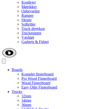
Kugllejer
Møtrikker
Opbevaring
Ramper
Skruer
Solbriller
Truck drejekop
Truckgummi
Værktøj
Gadgets & Fidget
Boards
Komplet fingerboard
Pro Wood Fingerboard
Wood Fingerboard
Easy Ollie Fingerboard
Trucks
32mm
34mm
36mm