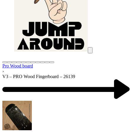
Pro Wood board
›
V3 – PRO Wood Fingerboard – 26139
Product
navigation
Previous
product: