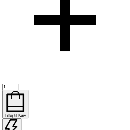
V3
-
PRO
Wood
Fingerboard
-
Tilføj til Kurv
26139
antal