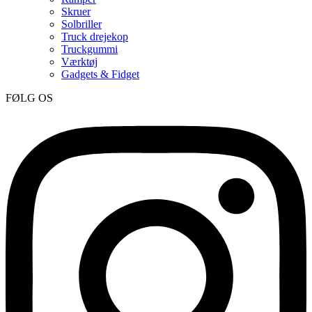
Skruer
Solbriller
Truck drejekop
Truckgummi
Værktøj
Gadgets & Fidget
FØLG OS