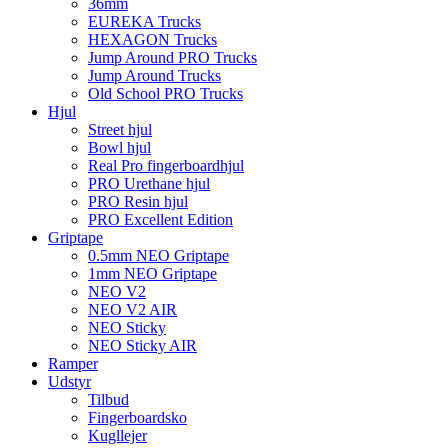
36mm
EUREKA Trucks
HEXAGON Trucks
Jump Around PRO Trucks
Jump Around Trucks
Old School PRO Trucks
Hjul
Street hjul
Bowl hjul
Real Pro fingerboardhjul
PRO Urethane hjul
PRO Resin hjul
PRO Excellent Edition
Griptape
0.5mm NEO Griptape
1mm NEO Griptape
NEO V2
NEO V2 AIR
NEO Sticky
NEO Sticky AIR
Ramper
Udstyr
Tilbud
Fingerboardsko
Kugllejer