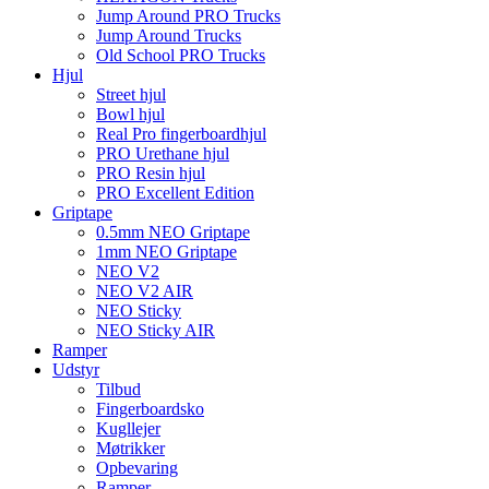
Jump Around PRO Trucks
Jump Around Trucks
Old School PRO Trucks
Hjul
Street hjul
Bowl hjul
Real Pro fingerboardhjul
PRO Urethane hjul
PRO Resin hjul
PRO Excellent Edition
Griptape
0.5mm NEO Griptape
1mm NEO Griptape
NEO V2
NEO V2 AIR
NEO Sticky
NEO Sticky AIR
Ramper
Udstyr
Tilbud
Fingerboardsko
Kugllejer
Møtrikker
Opbevaring
Ramper