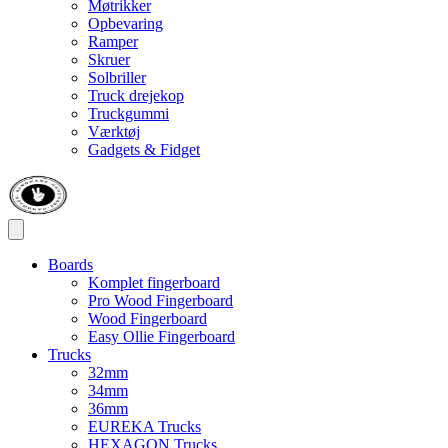
Møtrikker
Opbevaring
Ramper
Skruer
Solbriller
Truck drejekop
Truckgummi
Værktøj
Gadgets & Fidget
Boards
Komplet fingerboard
Pro Wood Fingerboard
Wood Fingerboard
Easy Ollie Fingerboard
Trucks
32mm
34mm
36mm
EUREKA Trucks
HEXAGON Trucks