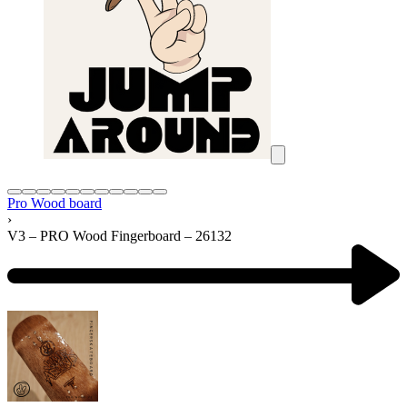
Pro Wood board
›
V3 – PRO Wood Fingerboard – 26132
Product
navigation
Previous
product: