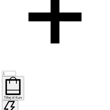
V3
-
PRO
Wood
Fingerboard
-
Tilføj til Kurv
26132
antal