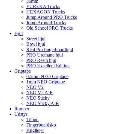
36mm
EUREKA Trucks
HEXAGON Trucks
Jump Around PRO Trucks
Jump Around Trucks
Old School PRO Trucks
Hjul
Street hjul
Bowl hjul
Real Pro fingerboardhjul
PRO Urethane hjul
PRO Resin hjul
PRO Excellent Edition
Griptape
0.5mm NEO Griptape
1mm NEO Griptape
NEO V2
NEO V2 AIR
NEO Sticky
NEO Sticky AIR
Ramper
Udstyr
Tilbud
Fingerboardsko
Kugllejer