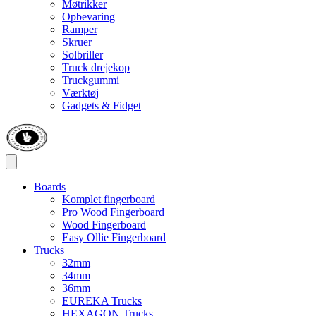
Møtrikker
Opbevaring
Ramper
Skruer
Solbriller
Truck drejekop
Truckgummi
Værktøj
Gadgets & Fidget
Boards
Komplet fingerboard
Pro Wood Fingerboard
Wood Fingerboard
Easy Ollie Fingerboard
Trucks
32mm
34mm
36mm
EUREKA Trucks
HEXAGON Trucks