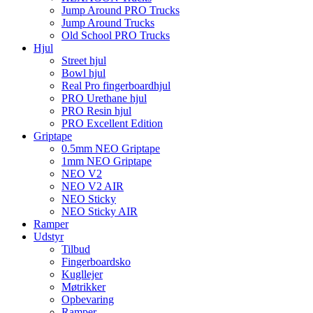
Jump Around PRO Trucks
Jump Around Trucks
Old School PRO Trucks
Hjul
Street hjul
Bowl hjul
Real Pro fingerboardhjul
PRO Urethane hjul
PRO Resin hjul
PRO Excellent Edition
Griptape
0.5mm NEO Griptape
1mm NEO Griptape
NEO V2
NEO V2 AIR
NEO Sticky
NEO Sticky AIR
Ramper
Udstyr
Tilbud
Fingerboardsko
Kugllejer
Møtrikker
Opbevaring
Ramper