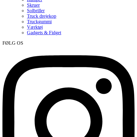
Skruer
Solbriller
Truck drejekop
Truckgummi
Værktøj
Gadgets & Fidget
FØLG OS