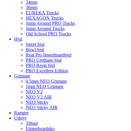
34mm
36mm
EUREKA Trucks
HEXAGON Trucks
Jump Around PRO Trucks
Jump Around Trucks
Old School PRO Trucks
Hjul
Street hjul
Bowl hjul
Real Pro fingerboardhjul
PRO Urethane hjul
PRO Resin hjul
PRO Excellent Edition
Griptape
0.5mm NEO Griptape
1mm NEO Griptape
NEO V2
NEO V2 AIR
NEO Sticky
NEO Sticky AIR
Ramper
Udstyr
Tilbud
Fingerboardsko