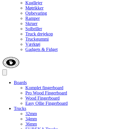
Kugllejer
Møtrikker
Opbevaring
Ramper
Skruer
Solbriller
Truck drejekop
Truckgummi
Værktøj
Gadgets & Fidget
Boards
Komplet fingerboard
Pro Wood Fingerboard
Wood Fingerboard
Easy Ollie Fingerboard
Trucks
32mm
34mm
36mm