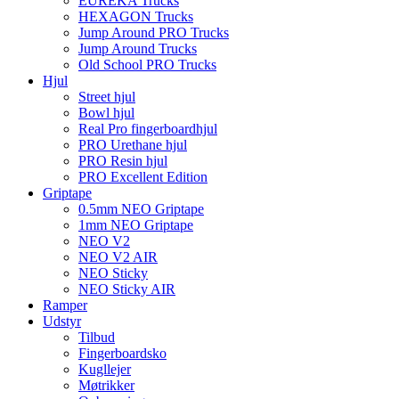
EUREKA Trucks
HEXAGON Trucks
Jump Around PRO Trucks
Jump Around Trucks
Old School PRO Trucks
Hjul
Street hjul
Bowl hjul
Real Pro fingerboardhjul
PRO Urethane hjul
PRO Resin hjul
PRO Excellent Edition
Griptape
0.5mm NEO Griptape
1mm NEO Griptape
NEO V2
NEO V2 AIR
NEO Sticky
NEO Sticky AIR
Ramper
Udstyr
Tilbud
Fingerboardsko
Kugllejer
Møtrikker