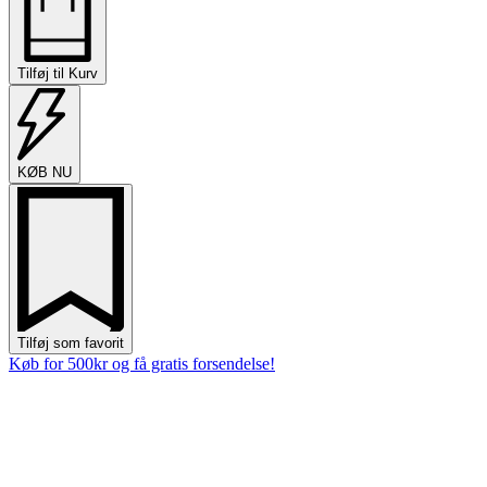
værktøj
-
Gul
antal
Tilføj til Kurv
KØB NU
Tilføj som favorit
Køb for 500kr og få gratis forsendelse!