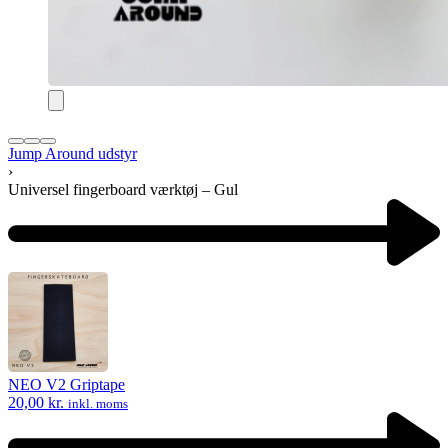
Jump Around udstyr
›
Universel fingerboard værktøj – Gul
Product
navigation
Previous
product:
NEO V2 Griptape
20,00
kr.
inkl. moms