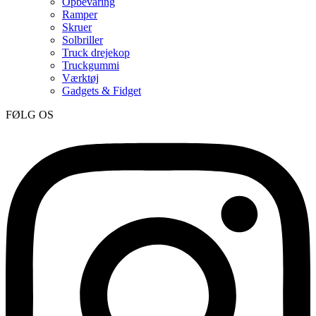
Opbevaring
Ramper
Skruer
Solbriller
Truck drejekop
Truckgummi
Værktøj
Gadgets & Fidget
FØLG OS