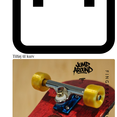
oplevelser. Vi hjælper med at besvare spørgsmål, guide dig i valget
af det rigtige fingerskateboard hvis du har brug for det..
Fingerboard.dk er mere end blot et sted at købe fingerskateboards;
det er et engagement, en lidenskab og et fællesskab vi sigter mod at
bygge op over årene. Med ekspertise, kvalitet og engagement i
hjertet af vores mission er vi dedikerede til at forvandle din
fingerboarding-oplevelse til noget mindeværdigt, lærerigt og sjovt.
Så når du vælger vores Jump Around Fingerboards, vælger du ikke
blot et produkt, men en rejse ind i fingerboarding-verdenen med en
partner, der forstår din passion.
Tilføj til kurv