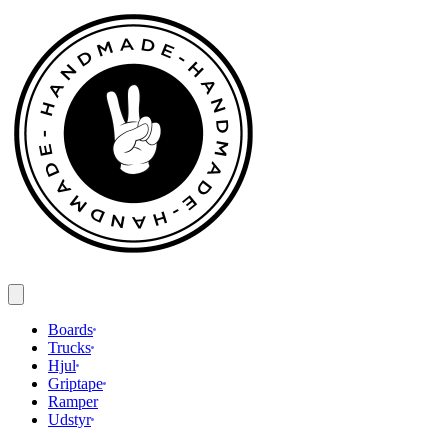
Spring
til
indhold
Boards
Trucks
Hjul
Griptape
Ramper
Udstyr