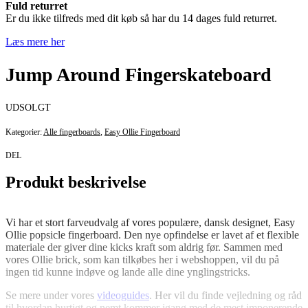
Fuld returret
Er du ikke tilfreds med dit køb så har du 14 dages fuld returret.
Læs mere her
Jump Around Fingerskateboard
UDSOLGT
Kategorier:
Alle fingerboards
,
Easy Ollie Fingerboard
DEL
Produkt beskrivelse
Vi har et stort farveudvalg af vores populære, dansk designet, Easy
Ollie popsicle fingerboard. Den nye opfindelse er lavet af et flexible
materiale der giver dine kicks kraft som aldrig før. Sammen med
vores Ollie brick, som kan tilkøbes her i webshoppen, vil du på
ingen tid kunne indøve og lande alle dine ynglingstricks.
Se mere under vores
videoguides
. Her vil du finde vejledning og råd
til hvordan hurtigt og nemt kommer igang med de mest imponerende