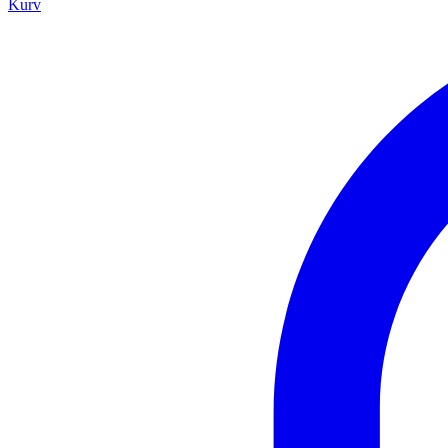
Kurv
open