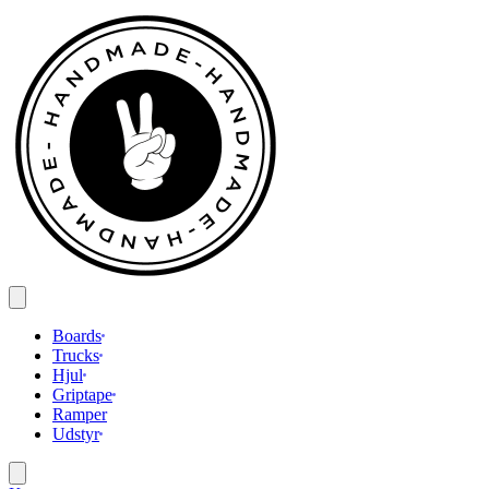
Spring
til
indhold
Boards
Trucks
Hjul
Griptape
Ramper
Udstyr
Search