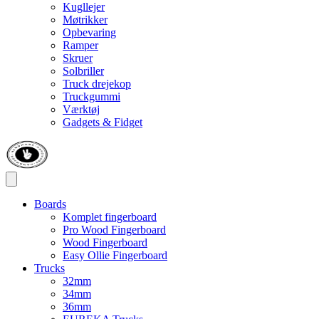
Kugllejer
Møtrikker
Opbevaring
Ramper
Skruer
Solbriller
Truck drejekop
Truckgummi
Værktøj
Gadgets & Fidget
Boards
Komplet fingerboard
Pro Wood Fingerboard
Wood Fingerboard
Easy Ollie Fingerboard
Trucks
32mm
34mm
36mm