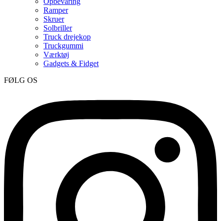
Opbevaring
Ramper
Skruer
Solbriller
Truck drejekop
Truckgummi
Værktøj
Gadgets & Fidget
FØLG OS