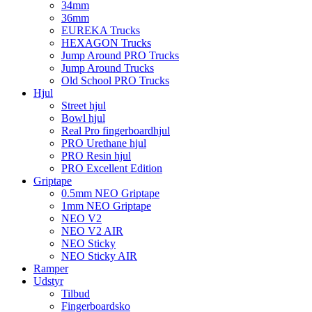
34mm
36mm
EUREKA Trucks
HEXAGON Trucks
Jump Around PRO Trucks
Jump Around Trucks
Old School PRO Trucks
Hjul
Street hjul
Bowl hjul
Real Pro fingerboardhjul
PRO Urethane hjul
PRO Resin hjul
PRO Excellent Edition
Griptape
0.5mm NEO Griptape
1mm NEO Griptape
NEO V2
NEO V2 AIR
NEO Sticky
NEO Sticky AIR
Ramper
Udstyr
Tilbud
Fingerboardsko