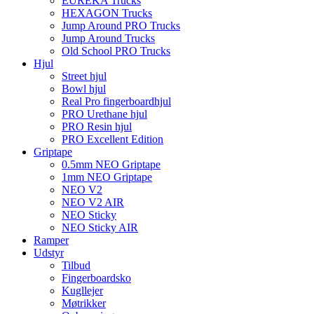
EUREKA Trucks
HEXAGON Trucks
Jump Around PRO Trucks
Jump Around Trucks
Old School PRO Trucks
Hjul
Street hjul
Bowl hjul
Real Pro fingerboardhjul
PRO Urethane hjul
PRO Resin hjul
PRO Excellent Edition
Griptape
0.5mm NEO Griptape
1mm NEO Griptape
NEO V2
NEO V2 AIR
NEO Sticky
NEO Sticky AIR
Ramper
Udstyr
Tilbud
Fingerboardsko
Kugllejer
Møtrikker