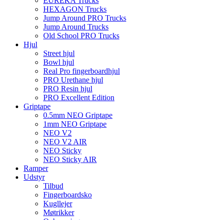
EUREKA Trucks
HEXAGON Trucks
Jump Around PRO Trucks
Jump Around Trucks
Old School PRO Trucks
Hjul
Street hjul
Bowl hjul
Real Pro fingerboardhjul
PRO Urethane hjul
PRO Resin hjul
PRO Excellent Edition
Griptape
0.5mm NEO Griptape
1mm NEO Griptape
NEO V2
NEO V2 AIR
NEO Sticky
NEO Sticky AIR
Ramper
Udstyr
Tilbud
Fingerboardsko
Kugllejer
Møtrikker