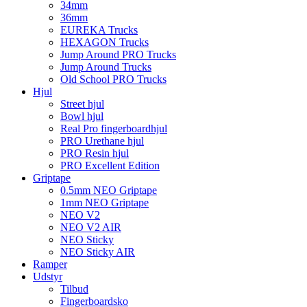
34mm
36mm
EUREKA Trucks
HEXAGON Trucks
Jump Around PRO Trucks
Jump Around Trucks
Old School PRO Trucks
Hjul
Street hjul
Bowl hjul
Real Pro fingerboardhjul
PRO Urethane hjul
PRO Resin hjul
PRO Excellent Edition
Griptape
0.5mm NEO Griptape
1mm NEO Griptape
NEO V2
NEO V2 AIR
NEO Sticky
NEO Sticky AIR
Ramper
Udstyr
Tilbud
Fingerboardsko