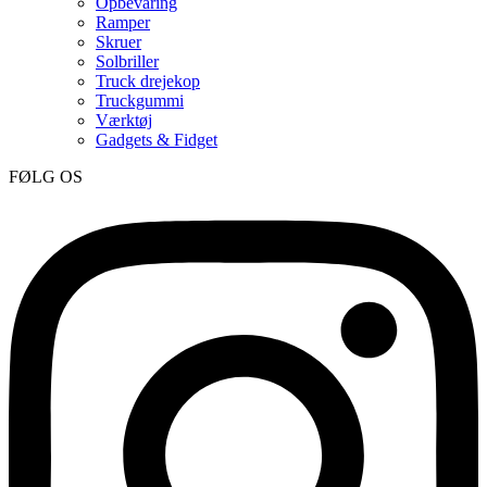
Opbevaring
Ramper
Skruer
Solbriller
Truck drejekop
Truckgummi
Værktøj
Gadgets & Fidget
FØLG OS