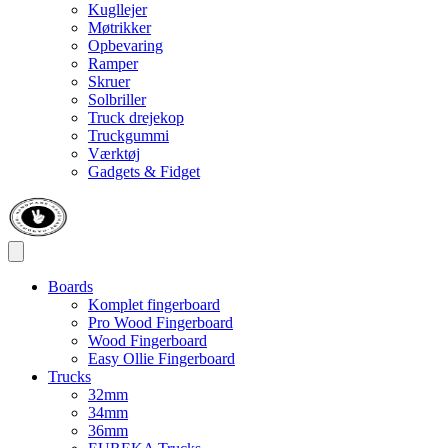
Kugllejer
Møtrikker
Opbevaring
Ramper
Skruer
Solbriller
Truck drejekop
Truckgummi
Værktøj
Gadgets & Fidget
Boards
Komplet fingerboard
Pro Wood Fingerboard
Wood Fingerboard
Easy Ollie Fingerboard
Trucks
32mm
34mm
36mm