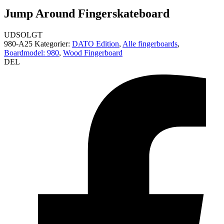
Jump Around Fingerskateboard
UDSOLGT
980-A25
Kategorier:
DATO Edition
,
Alle fingerboards
,
Boardmodel: 980
,
Wood Fingerboard
DEL