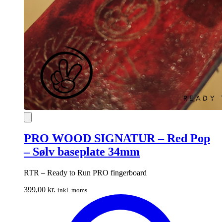
PRO WOOD SIGNATUR – Red Pop
– Sølv baseplate 34mm
RTR – Ready to Run PRO fingerboard
399,00
kr.
inkl. moms