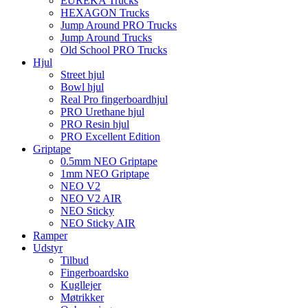
EUREKA Trucks
HEXAGON Trucks
Jump Around PRO Trucks
Jump Around Trucks
Old School PRO Trucks
Hjul
Street hjul
Bowl hjul
Real Pro fingerboardhjul
PRO Urethane hjul
PRO Resin hjul
PRO Excellent Edition
Griptape
0.5mm NEO Griptape
1mm NEO Griptape
NEO V2
NEO V2 AIR
NEO Sticky
NEO Sticky AIR
Ramper
Udstyr
Tilbud
Fingerboardsko
Kugllejer
Møtrikker