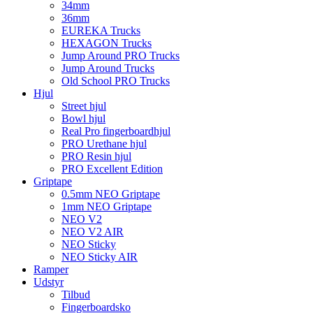
34mm
36mm
EUREKA Trucks
HEXAGON Trucks
Jump Around PRO Trucks
Jump Around Trucks
Old School PRO Trucks
Hjul
Street hjul
Bowl hjul
Real Pro fingerboardhjul
PRO Urethane hjul
PRO Resin hjul
PRO Excellent Edition
Griptape
0.5mm NEO Griptape
1mm NEO Griptape
NEO V2
NEO V2 AIR
NEO Sticky
NEO Sticky AIR
Ramper
Udstyr
Tilbud
Fingerboardsko