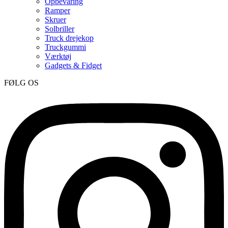
Opbevaring
Ramper
Skruer
Solbriller
Truck drejekop
Truckgummi
Værktøj
Gadgets & Fidget
FØLG OS