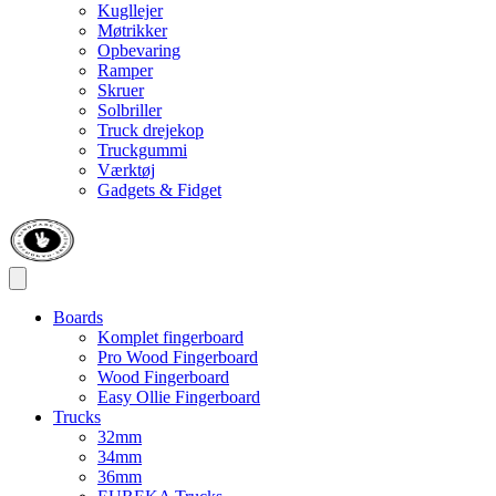
Kugllejer
Møtrikker
Opbevaring
Ramper
Skruer
Solbriller
Truck drejekop
Truckgummi
Værktøj
Gadgets & Fidget
Boards
Komplet fingerboard
Pro Wood Fingerboard
Wood Fingerboard
Easy Ollie Fingerboard
Trucks
32mm
34mm
36mm