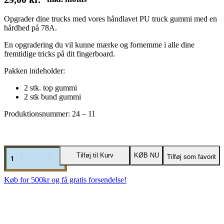
Opgrader dine trucks med vores håndlavet PU truck gummi med en
hårdhed på 78A.
En opgradering du vil kunne mærke og fornemme i alle dine
fremtidige tricks på dit fingerboard.
Pakken indeholder:
2 stk. top gummi
2 stk bund gummi
Produktionsnummer: 24 – 11
Jump
Tilføj til Kurv
KØB NU
Tilføj som favorit
Around
Truck
Gummi
Køb for 500kr og få gratis forsendelse!
-
78A
-
11
antal