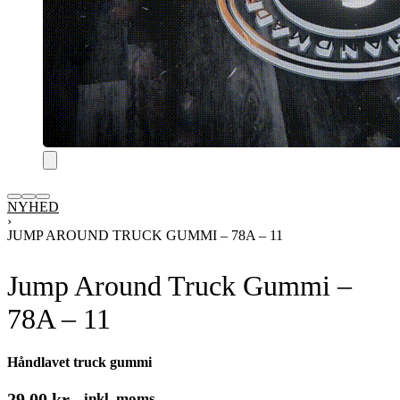
NYHED
›
JUMP AROUND TRUCK GUMMI – 78A – 11
Jump Around Truck Gummi –
78A – 11
Håndlavet truck gummi
29,00
kr.
inkl. moms