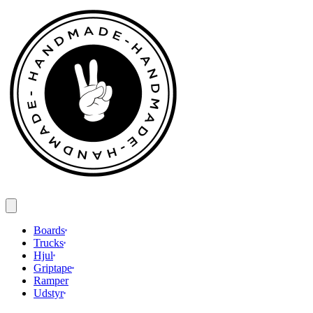
Spring
til
indhold
Boards
Trucks
Hjul
Griptape
Ramper
Udstyr