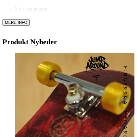
2 stk. top gummi
2 stk bund gummi
BEMÆRK: (Lille variation i farvesamsætningen da hvert enkelt sæt
er håndlavet!)
Produkt Nyheder