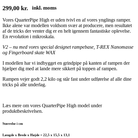
299,00
kr.
inkl. moms
Vores QuarterPipe High er uden tvivl en af vores ynglings ramper.
Ikke alene var modellen voldsom svær at producere, men resultatet
af de tricks der venter dig er en helt igennem fantastiske oplevelse.
En
revolution
i mikroskala.
V2 – nu med vores special designet rampebase, T-REX Nanomasse
og Fingerboard skate WAX
I modellen har vi indbygget en grindpipe på kanten af rampen der
hjælper dig med at lande mere sikkert på toppen af rampen.
Rampen vejer godt 2,2 kilo og står fast under udførelse af alle dine
tricks på alle underlag.
Læs mere om vores QuarterPipe High model under
produktbeskrivelsen.
Størrelse i cm
Længde x Brede x Højde = 22,5 x 15,5 x 13,1