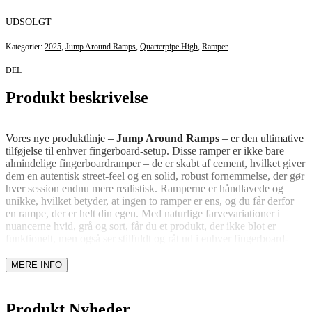
UDSOLGT
Kategorier:
2025
,
Jump Around Ramps
,
Quarterpipe High
,
Ramper
DEL
Produkt beskrivelse
Vores nye produktlinje –
Jump Around Ramps
– er den ultimative
tilføjelse til enhver fingerboard-setup. Disse ramper er ikke bare
almindelige fingerboardramper – de er skabt af cement, hvilket giver
dem en autentisk street-feel og en solid, robust fornemmelse, der gør
hver session endnu mere realistisk. Ramperne er håndlavede og
unikke, hvilket betyder, at ingen to ramper er ens, og du får derfor
en rampe, der er helt din egen. Med naturlige farvevariationer i
nuancerne hvid, grå og sort, får du et produkt, der ikke blot er
funktionelt, men også ser stilfuldt og råt ud i enhver fingerboard-
park.
Unik og rå æstetik
Jump Around Ramp
er et kunstværk i sig selv. De håndlavede
Produkt Nyheder