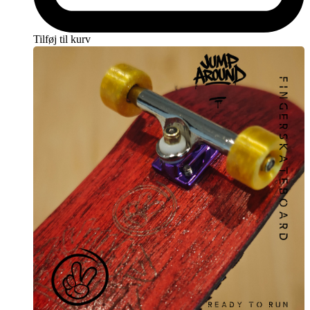
Tag din fingerboarding til nye højder med vores Jump Around
Ramps. De er skabt til at holde, skabt til at imponere, og skabt til at
inspirere.
Tilføj til kurv
Også til udendørs brug:
Vores
Jump Around Ramps
er ikke kun designet til at give dig den
bedste fingerboardoplevelse indendørs, men de er også skabt til at
modstå elementerne udenfor. Hvert element er coatet med et
vandafvisende materiale, hvilket betyder, at du kan tage din
fingerboarding-session med ud i det fri uden at bekymre dig om
skader fra fugt eller regn. Den vandafvisende coating sikrer, at
cementen forbliver intakt, selv efter brug under varierende
vejrforhold.
Med denne funktion kan du skabe din egen udendørs
fingerboardpark og få glæde af dine sessioner på terrassen, i haven,
eller endda i parken. Uanset om det er en tør, solrig dag eller en
fugtig morgen, kan du stole på, at dine
Jump Around Ramps
yder
optimalt og forbliver i topform. Det vandafvisende lag beskytter ikke
kun cementen, men gør også overfladen lettere at rengøre, så du kan
holde dine ramper pæne og klar til brug.
Denne alsidighed gør vores ramper til en ideel løsning for