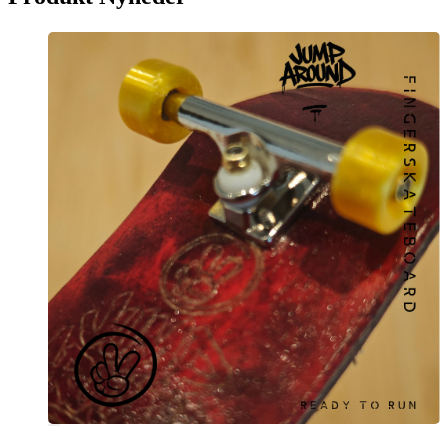
cementramper har en rå og industriel æstetik, som tager
fingerboarding til næste niveau. Farvevariationerne i hvid, grå og
sort sikrer, at du får et stykke udstyr, der ikke blot fungerer perfekt,
men som også ser fantastisk ud, uanset om du placerer den på dit
skrivebord, din fingerboardpark, eller du bruger den til en
konkurrence. Det naturlige, minimalistiske udtryk passer ind i
enhver stil, hvad enten du er til det urbane eller det enkle og stilrene
look.
Håndlavet kvalitet – Skabt i Danmark
Vores ramper er lavet i hånden i Danmark. der forstår vigtigheden af
kvalitet. De er testet for præcision og holdbarhed. Ramperne er
bygget til at holde – uanset hvor meget du skater på dem, vil de
kunne modstå slitage og stadig præstere på højeste niveau. Jo mere
du bruge dine ramper jo fede “look” får de. Den solide
cementkonstruktion giver ramperne en robusthed, der sikrer stabilitet
under tricks og sessioner. Selv på glatte overflader. Du kan stole på,
at din ramp bliver, hvor du sætter den, hvilket giver dig mulighed for
at fokusere på dine tricks og forbedre din teknik.
Skabt til alle niveauer
Uanset om du er nybegynder eller en erfaren fingerboarder, vil