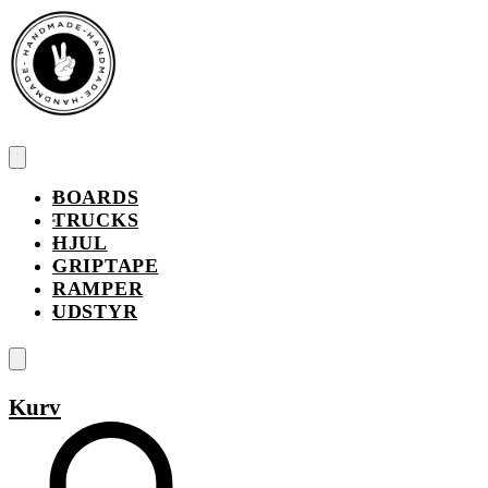
Spring
til
indhold
BOARDS
TRUCKS
HJUL
GRIPTAPE
RAMPER
UDSTYR
Search
open
Kurv