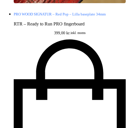
fingerboardere, der ønsker at tage deres træning og tricks med sig
uanset sted eller vejr.
PRO WOOD SIGNATUR – Red Pop – Lilla baseplate 34mm
RTR – Ready to Run PRO fingerboard
399,00
kr.
inkl. moms