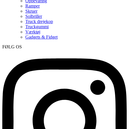
Opbevaring
Ramper
Skruer
Solbriller
Truck drejekop
Truckgummi
Værktøj
Gadgets & Fidget
FØLG OS