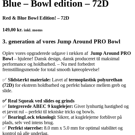
Blue – Bowl edition – 72D
Red & Blue Bowl Edition! – 72D
149,00
kr.
inkl. moms
3. generation af vores Jump Around PRO Bowl
Oplev vores opgraderede udgave i rækken af
Jump Around PRO
Bowl
– hjulene! Dansk design, dansk produceret til maksimal
performance og holdbarhed. – Nu med forbedret
fremstillingsmetode for total smooth køreoplevelse!
✅
Slidstærkt materiale:
Lavet af
termoplastisk polyurethan
(72D)
for ekstrem holdbarhed og perfekt balance mellem greb og
slide.
✅ Real Squeak ved slides og grinds
✅
Integrerede ABEC 9 kuglelejer:
Giver lynhurtig hastighed og
et jævnt rul – perfekt til tekniske tricks og bowls.
✅
BearingLock teknologi:
Sikrer, at kuglelejerne forbliver på
plads, selv ved intens brug.
✅
Perfekt størrelse:
8.0 mm x 5.0 mm for optimal stabilitet og
kontrol på alle underlag.