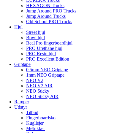
EUREKA Trucks
HEXAGON Trucks
Jump Around PRO Trucks
Jump Around Trucks
Old School PRO Trucks
Hjul
Street hjul
Bowl hjul
Real Pro fingerboardhjul
PRO Urethane hjul
PRO Resin hjul
PRO Excellent Edition
Griptape
0.5mm NEO Griptape
1mm NEO Griptape
NEO V2
NEO V2 AIR
NEO Sticky
NEO Sticky AIR
Ramper
Udstyr
Tilbud
Fingerboardsko
Kugllejer
Møtrikker