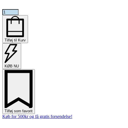
Jump
Around
PRO
V3
Red
&
Tilføj til Kurv
Blue
-
Bowl
edition
-
KØB NU
72D
antal
Tilføj som favorit
Køb for 500kr og få gratis forsendelse!