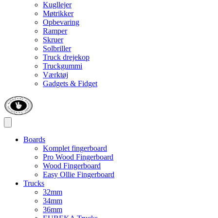
Kugllejer
Møtrikker
Opbevaring
Ramper
Skruer
Solbriller
Truck drejekop
Truckgummi
Værktøj
Gadgets & Fidget
Boards
Komplet fingerboard
Pro Wood Fingerboard
Wood Fingerboard
Easy Ollie Fingerboard
Trucks
32mm
34mm
36mm