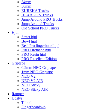
34mm
36mm
EUREKA Trucks
HEXAGON Trucks
Jump Around PRO Trucks
Jump Around Trucks
Old School PRO Trucks
Hjul
Street hjul
Bowl hjul
Real Pro fingerboardhjul
PRO Urethane hjul
PRO Resin hjul
PRO Excellent Edition
Griptape
0.5mm NEO Griptape
1mm NEO Griptape
NEO V2
NEO V2 AIR
NEO Sticky
NEO Sticky AIR
Ramper
Udstyr
Tilbud
Fingerboardsko