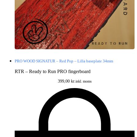
Det er som om, du spiller en lille symfoni med hvert trick, hvilket
tilføjer en ekstra dimension af fornøjelse til dine fingerboarding-
sessioner.
Den Perfekte Balance
Jump Around PRO – High Yellow Fingerboard Hjul er designet til
at tilbyde den perfekte balance mellem stil og præstation. Deres
gennemsigtige, farverige design tilføjer en unik æstetisk til dit
fingerboard, hvilket gør det til et kunstværk i sig selv. Samtidig
leverer de high-speed kuglelejer og en fantastisk lyd, der giver dig
PRO WOOD SIGNATUR – Red Pop – Lilla baseplate 34mm
mulighed for at udføre tricks med præcision og kontrol.
RTR – Ready to Run PRO fingerboard
Disse hjul er også alsidige nok til at håndtere en bred vifte af terræn
399,00
kr.
inkl. moms
og tricks. Uanset om du er en street-skater, der elsker at slide på
kantstenen, eller en ramp-rytter, der udfører luftige hop, vil Jump
Around PRO – High Yellow Fingerboard Hjul opfylde dine behov.
Det Perfekte Tilbehør til Dit Fingerboard
Jump Around PRO – High Yellow Fingerboard Hjul er ikke kun et
tilbehør; de er et statement. De er et udtryk for din kærlighed til
fingerboarding som en kunstform og en livsstil. De er det perfekte
valg, hvis du ønsker at tilføje et strejf af elegance og præstation til dit