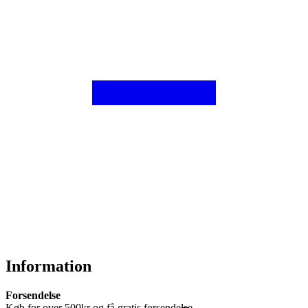
Information
Forsendelse
Køb for over 500kr og få gratis forsendelse.