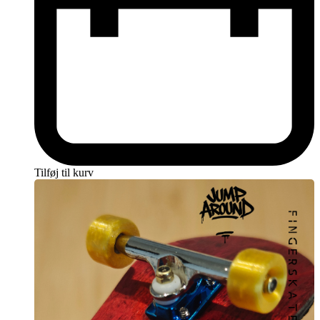
fingerboard.
Uanset om du er en begynder, der ønsker at starte med det bedste
udstyr, eller en erfaren fingerboarder, der kræver det ypperste, vil
Jump Around PRO – High Yellow Fingerboard Hjul tage din
fingerboarding til nye højder af præstation og stil.
Sådan Får Du Fat i Jump Around PRO –
High Yellow Fingerboard Hjul
Nu er du sikkert ivrig efter at få fat i disse fantastiske hjul, og det er
nemt at gøre det. Tilføj dem blot her til din indkøbskurv så sender vi
Tilføj til kurv
dem hurtigst muligt!
Når du har valgt dine hjul, kan du gå til kassen og fuldføre din
ordre. Vi tilbyder sikre og bekvemme betalingsmuligheder, så du
kan betale på den måde, der passer dig bedst. Vi leverer hurtigt og
pålideligt, så du kan få dine Jump Around PRO – High Yellow
Fingerboard Hjul inden for kort tid og begynde at nyde fordelene af
dette fantastiske tilbehør.