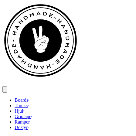
Spring
til
indhold
Boards
Trucks
Hjul
Griptape
Ramper
Udstyr