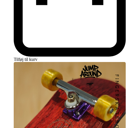
stabil og lynhurtig rotation. Dette er afgørende for at opnå præcision
og kontrol, når du udfører tricks og manøvrer på dit fingerboard.
Med disse kuglelejer vil du bemærke, at hjulene glider ubesværet
over ethvert underlag. Uanset om du kører på ramper, rails eller bare
øver dig på glatte overflader, vil Jump Around PRO – High Yellow
Fingerboard Hjul give dig den nøjagtighed og smidighed, du har
brug for for at mestre selv de mest komplekse fingerboard-tricks.
Hastighed og præcision er nøglen til fingerboarding-præstation, og
disse hjul er skabt til at levere begge dele med stil.
Tilføj til kurv
En Musik Af Fingerboarding: Fantastisk
Lyd under Hver Glide
En anden imponerende egenskab ved Jump Around PRO – High
Yellow Fingerboard Hjul er den fantastiske lyd, de producerer, når
de slider på ethvert underlag. Lyden af disse hjul, der ruller over
kantstenen eller grinds på en rail, er som en melodi for
fingerboarding-entusiaster. Det er en lyd, der signalerer præstation,
kontrol og stil.
Hver gang du udfører en trick eller en manøvre, vil lyden af disse
hjul ledsage din præstation som en fornøjelig og beroligende musik.