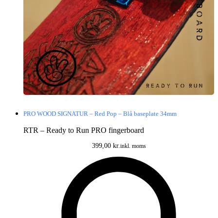
Indhold
Små fingerskateboard hjul med ægte ABEC 7 HIGH SPEED
kuglelejer.
Lavet af en special plast formular kaldet PEAK
Pakken indeholder: 4 stk CNC lavet Jump Around PRO
Fingerboardhjul.
Brede X højde: 8.6mm X 5.0mm – Bowl model
PRO WOOD SIGNATUR – Red Pop – Blå baseplate 34mm
RTR – Ready to Run PRO fingerboard
399,00
kr.
inkl. moms