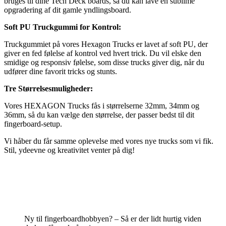
bruges til dine Tech Deck boards, så du kan lave en sublime
opgradering af dit gamle yndlingsboard.
Soft PU Truckgummi for Kontrol:
Truckgummiet på vores Hexagon Trucks er lavet af soft PU, der
giver en fed følelse af kontrol ved hvert trick. Du vil elske den
smidige og responsiv følelse, som disse trucks giver dig, når du
udfører dine favorit tricks og stunts.
Tre Størrelsesmuligheder:
Vores HEXAGON Trucks fås i størrelserne 32mm, 34mm og
36mm, så du kan vælge den størrelse, der passer bedst til dit
fingerboard-setup.
Vi håber du får samme oplevelse med vores nye trucks som vi fik.
Stil, ydeevne og kreativitet venter på dig!
Ny til fingerboardhobbyen? – Så er der lidt hurtig viden