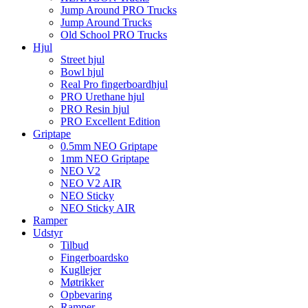
Jump Around PRO Trucks
Jump Around Trucks
Old School PRO Trucks
Hjul
Street hjul
Bowl hjul
Real Pro fingerboardhjul
PRO Urethane hjul
PRO Resin hjul
PRO Excellent Edition
Griptape
0.5mm NEO Griptape
1mm NEO Griptape
NEO V2
NEO V2 AIR
NEO Sticky
NEO Sticky AIR
Ramper
Udstyr
Tilbud
Fingerboardsko
Kugllejer
Møtrikker
Opbevaring
Ramper