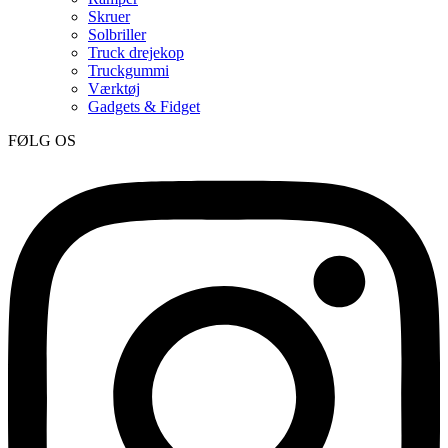
Skruer
Solbriller
Truck drejekop
Truckgummi
Værktøj
Gadgets & Fidget
FØLG OS