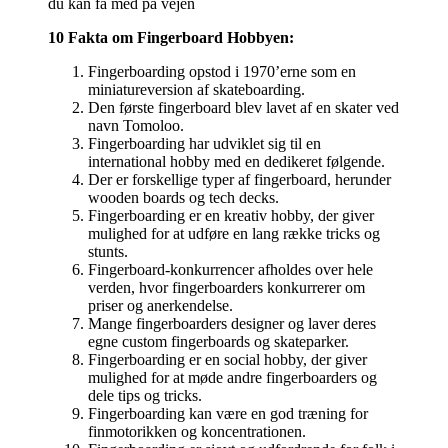
du kan få med på vejen
10 Fakta om Fingerboard Hobbyen:
Fingerboarding opstod i 1970’erne som en
miniatureversion af skateboarding.
Den første fingerboard blev lavet af en skater ved
navn Tomoloo.
Fingerboarding har udviklet sig til en
international hobby med en dedikeret følgende.
Der er forskellige typer af fingerboard, herunder
wooden boards og tech decks.
Fingerboarding er en kreativ hobby, der giver
mulighed for at udføre en lang række tricks og
stunts.
Fingerboard-konkurrencer afholdes over hele
verden, hvor fingerboarders konkurrerer om
priser og anerkendelse.
Mange fingerboarders designer og laver deres
egne custom fingerboards og skateparker.
Fingerboarding er en social hobby, der giver
mulighed for at møde andre fingerboarders og
dele tips og tricks.
Fingerboarding kan være en god træning for
finmotorikken og koncentrationen.