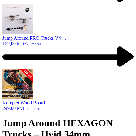
Previous
product:
Jump Around PRO Trucks V4 ...
169,00
kr.
inkl. moms
Next
product:
Komplet Wood Board
299,00
kr.
inkl. moms
Jump Around HEXAGON
Trucks – Hvid 34mm