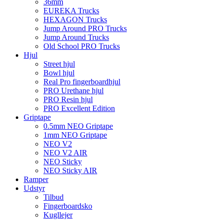
36mm
EUREKA Trucks
HEXAGON Trucks
Jump Around PRO Trucks
Jump Around Trucks
Old School PRO Trucks
Hjul
Street hjul
Bowl hjul
Real Pro fingerboardhjul
PRO Urethane hjul
PRO Resin hjul
PRO Excellent Edition
Griptape
0.5mm NEO Griptape
1mm NEO Griptape
NEO V2
NEO V2 AIR
NEO Sticky
NEO Sticky AIR
Ramper
Udstyr
Tilbud
Fingerboardsko
Kugllejer