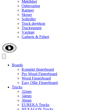
Møtrikker
Opbevaring
Ramper
Skruer
Solbriller
Truck drejekop
Truckgummi
Værktøj
Gadgets & Fidget
Boards
Komplet fingerboard
Pro Wood Fingerboard
Wood Fingerboard
Easy Ollie Fingerboard
Trucks
32mm
34mm
36mm
EUREKA Trucks
HEXAGON Trucks