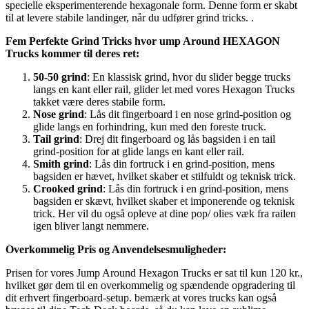
specielle eksperimenterende hexagonale form. Denne form er skabt
til at levere stabile landinger, når du udfører grind tricks. .
Fem Perfekte Grind Tricks hvor ump Around HEXAGON
Trucks kommer til deres ret:
50-50 grind
: En klassisk grind, hvor du slider begge trucks
langs en kant eller rail, glider let med vores Hexagon Trucks
takket være deres stabile form.
Nose grind
: Lås dit fingerboard i en nose grind-position og
glide langs en forhindring, kun med den foreste truck.
Tail grind
: Drej dit fingerboard og lås bagsiden i en tail
grind-position for at glide langs en kant eller rail.
Smith grind
: Lås din fortruck i en grind-position, mens
bagsiden er hævet, hvilket skaber et stilfuldt og teknisk trick.
Crooked grind
: Lås din fortruck i en grind-position, mens
bagsiden er skævt, hvilket skaber et imponerende og teknisk
trick. Her vil du også opleve at dine pop/ olies væk fra railen
igen bliver langt nemmere.
Overkommelig Pris og Anvendelsesmuligheder:
Prisen for vores Jump Around Hexagon Trucks er sat til kun 120 kr.,
hvilket gør dem til en overkommelig og spændende opgradering til
dit erhvert fingerboard-setup. bemærk at vores trucks kan også