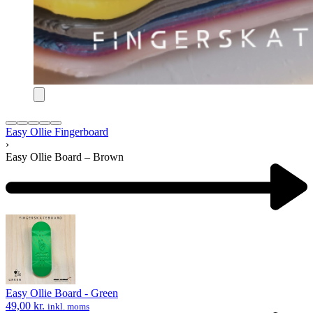
Easy Ollie Fingerboard
›
Easy Ollie Board – Brown
Product
navigation
Previous
product:
Easy Ollie Board - Green
49,00
kr.
inkl. moms