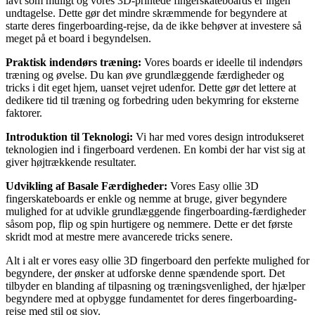
lavt som muligt og vores 3D-printede fingerskateboards er ingen
undtagelse. Dette gør det mindre skræmmende for begyndere at
starte deres fingerboarding-rejse, da de ikke behøver at investere så
meget på et board i begyndelsen.
Praktisk indendørs træning:
Vores boards er ideelle til indendørs
træning og øvelse. Du kan øve grundlæggende færdigheder og
tricks i dit eget hjem, uanset vejret udenfor. Dette gør det lettere at
dedikere tid til træning og forbedring uden bekymring for eksterne
faktorer.
Introduktion til Teknologi:
Vi har med vores design introdukseret
teknologien ind i fingerboard verdenen. En kombi der har vist sig at
giver højtrækkende resultater.
Udvikling af Basale Færdigheder:
Vores Easy ollie 3D
fingerskateboards er enkle og nemme at bruge, giver begyndere
mulighed for at udvikle grundlæggende fingerboarding-færdigheder
såsom pop, flip og spin hurtigere og nemmere. Dette er det første
skridt mod at mestre mere avancerede tricks senere.
Alt i alt er vores easy ollie 3D fingerboard den perfekte mulighed for
begyndere, der ønsker at udforske denne spændende sport. Det
tilbyder en blanding af tilpasning og træningsvenlighed, der hjælper
begyndere med at opbygge fundamentet for deres fingerboarding-
rejse med stil og sjov.