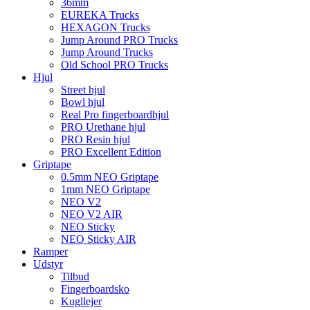
36mm
EUREKA Trucks
HEXAGON Trucks
Jump Around PRO Trucks
Jump Around Trucks
Old School PRO Trucks
Hjul
Street hjul
Bowl hjul
Real Pro fingerboardhjul
PRO Urethane hjul
PRO Resin hjul
PRO Excellent Edition
Griptape
0.5mm NEO Griptape
1mm NEO Griptape
NEO V2
NEO V2 AIR
NEO Sticky
NEO Sticky AIR
Ramper
Udstyr
Tilbud
Fingerboardsko
Kugllejer