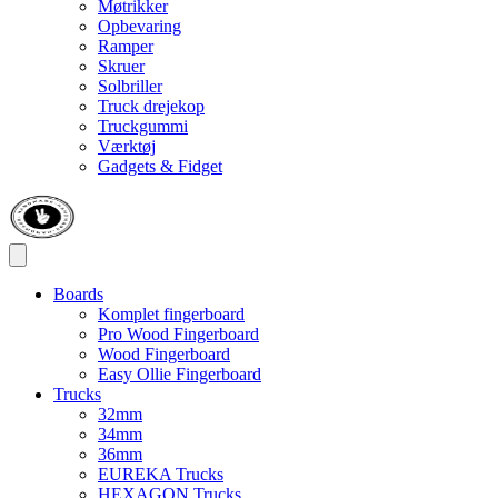
Møtrikker
Opbevaring
Ramper
Skruer
Solbriller
Truck drejekop
Truckgummi
Værktøj
Gadgets & Fidget
Boards
Komplet fingerboard
Pro Wood Fingerboard
Wood Fingerboard
Easy Ollie Fingerboard
Trucks
32mm
34mm
36mm
EUREKA Trucks
HEXAGON Trucks