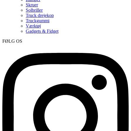
Skruer
Solbriller
Truck drejekop
Truckgummi
Værktøj
Gadgets & Fidget
FØLG OS