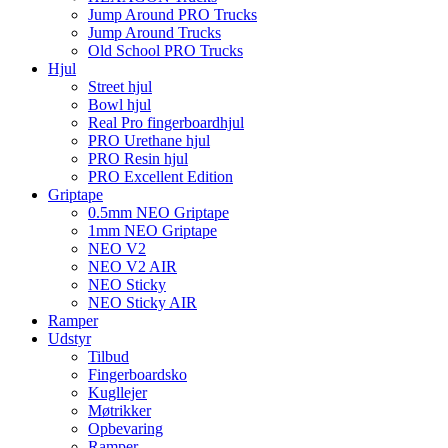
Jump Around PRO Trucks
Jump Around Trucks
Old School PRO Trucks
Hjul
Street hjul
Bowl hjul
Real Pro fingerboardhjul
PRO Urethane hjul
PRO Resin hjul
PRO Excellent Edition
Griptape
0.5mm NEO Griptape
1mm NEO Griptape
NEO V2
NEO V2 AIR
NEO Sticky
NEO Sticky AIR
Ramper
Udstyr
Tilbud
Fingerboardsko
Kugllejer
Møtrikker
Opbevaring
Ramper