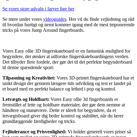
Se vores store udvalg i farver lige her
Se mere under vores
videoguides
. Her vil du finde vejledning og råd
til hvordan hurtigt og nemt kommer igang med de mest imponerende
tricks på vores Jump Around fingerboards.
Vores Easy ollie 3D fingerskateboard er en fantastisk mulighed for
begyndere, der ønsker at udforske fingerskateboardingens verden.
Det tilbyder flere fordele, der gør det til det perfekte begynderboard
til denne spændende sport:
Tilpasning og Kreativitet:
Vores 3D-printet fingerskateboard har et
unikt design der gennem længere tids udvikling og test er landet på
et board med en perfekt balance og lethed i pop og kontrol.
Letvægts og Holdbart:
Vores Easy ollie 3d fingerboards er
fremstillet af lette og holdbare materialer, der gør dem nemme at
håndtere og manøvrere. Dette er ideelt for begyndere, da et
letvægtsboard giver dig bedre kontrol og stabilitet, når du lærer
grundlæggende færdigheder og tricks.
Fejltolerance og Prisvenlighed:
Vi holder generelt vores priser så