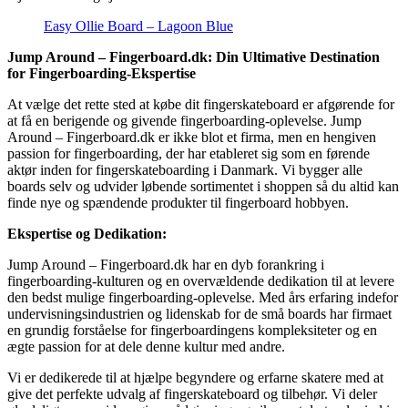
Easy Ollie Board – Lagoon Blue
Jump Around – Fingerboard.dk: Din Ultimative Destination
for Fingerboarding-Ekspertise
At vælge det rette sted at købe dit fingerskateboard er afgørende for
at få en berigende og givende fingerboarding-oplevelse. Jump
Around – Fingerboard.dk er ikke blot et firma, men en hengiven
passion for fingerboarding, der har etableret sig som en førende
aktør inden for fingerskateboarding i Danmark. Vi bygger alle
boards selv og udvider løbende sortimentet i shoppen så du altid kan
finde nye og spændende produkter til fingerboard hobbyen.
Ekspertise og Dedikation:
Jump Around – Fingerboard.dk har en dyb forankring i
fingerboarding-kulturen og en overvældende dedikation til at levere
den bedst mulige fingerboarding-oplevelse. Med års erfaring indefor
undervisningsindustrien og lidenskab for de små boards har firmaet
en grundig forståelse for fingerboardingens kompleksiteter og en
ægte passion for at dele denne kultur med andre.
Vi er dedikerede til at hjælpe begyndere og erfarne skatere med at
give det perfekte udvalg af fingerskateboard og tilbehør. Vi deler