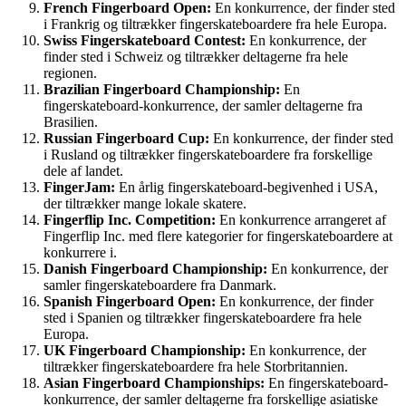
French Fingerboard Open:
En konkurrence, der finder sted
i Frankrig og tiltrækker fingerskateboardere fra hele Europa.
Swiss Fingerskateboard Contest:
En konkurrence, der
finder sted i Schweiz og tiltrækker deltagerne fra hele
regionen.
Brazilian Fingerboard Championship:
En
fingerskateboard-konkurrence, der samler deltagerne fra
Brasilien.
Russian Fingerboard Cup:
En konkurrence, der finder sted
i Rusland og tiltrækker fingerskateboardere fra forskellige
dele af landet.
FingerJam:
En årlig fingerskateboard-begivenhed i USA,
der tiltrækker mange lokale skatere.
Fingerflip Inc. Competition:
En konkurrence arrangeret af
Fingerflip Inc. med flere kategorier for fingerskateboardere at
konkurrere i.
Danish Fingerboard Championship:
En konkurrence, der
samler fingerskateboardere fra Danmark.
Spanish Fingerboard Open:
En konkurrence, der finder
sted i Spanien og tiltrækker fingerskateboardere fra hele
Europa.
UK Fingerboard Championship:
En konkurrence, der
tiltrækker fingerskateboardere fra hele Storbritannien.
Asian Fingerboard Championships:
En fingerskateboard-
konkurrence, der samler deltagerne fra forskellige asiatiske