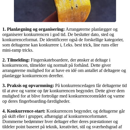
1. Planlægning og organisering:
Arrangørerne planlægger og
organiserer konkurrencen i god tid. De beslutter dato, sted og
konkurrenceformat. De identificerer også de forskellige kategorier,
som deltagerne kan konkurrere i, f.eks. best trick, line runs eller
mini-ramp tricks.
2. Tilmelding:
Fingerskateboardere, der ønsker at deltage i
konkurrencen, tilmelder sig normalt på forhånd. Dette giver
arrangørerne mulighed for at have en idé om antallet af deltagere og
planlægge konkurrencen derefter.
3. Praksis og opvarmning:
På konkurrencedagen får deltagerne tid
til at øve og varme op før konkurrencen begynder. Dette giver dem
mulighed for at blive fortrolige med konkurrenceområdet og varme
op deres fingerboarding-færdigheder.
4. Konkurrence-start:
Konkurrencen begynder, og deltagerne går
på skift eller i grupper, afhængigt af konkurrenceformatet.
Dommerne bedømmer hver deltager efter deres præstationer og
tildeler point baseret på teknik, kreativitet, stil og sværhedsgrad af