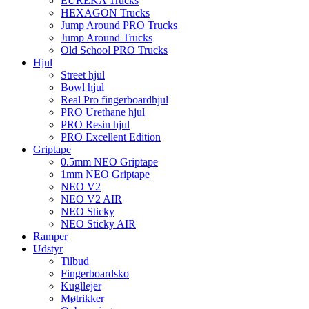
EUREKA Trucks
HEXAGON Trucks
Jump Around PRO Trucks
Jump Around Trucks
Old School PRO Trucks
Hjul
Street hjul
Bowl hjul
Real Pro fingerboardhjul
PRO Urethane hjul
PRO Resin hjul
PRO Excellent Edition
Griptape
0.5mm NEO Griptape
1mm NEO Griptape
NEO V2
NEO V2 AIR
NEO Sticky
NEO Sticky AIR
Ramper
Udstyr
Tilbud
Fingerboardsko
Kugllejer
Møtrikker