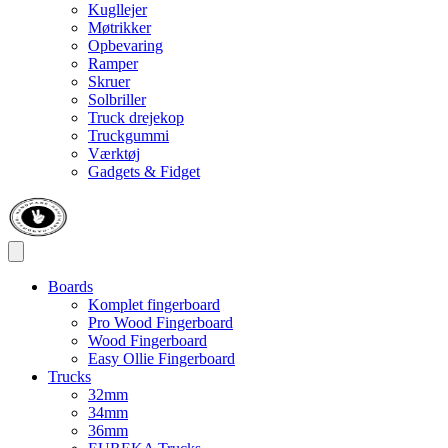
Kugllejer
Møtrikker
Opbevaring
Ramper
Skruer
Solbriller
Truck drejekop
Truckgummi
Værktøj
Gadgets & Fidget
Boards
Komplet fingerboard
Pro Wood Fingerboard
Wood Fingerboard
Easy Ollie Fingerboard
Trucks
32mm
34mm
36mm