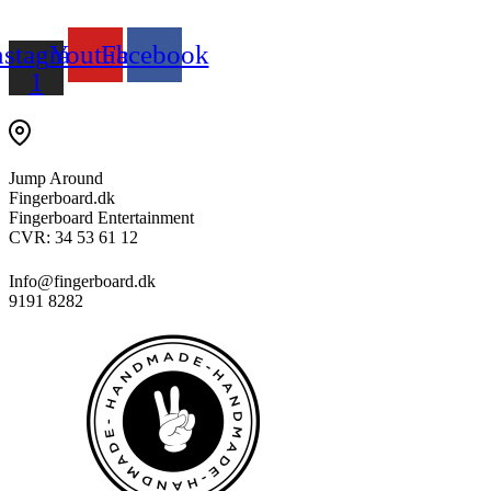
nstagram
Youtube
Facebook
1
Jump Around
Fingerboard.dk
Fingerboard Entertainment
CVR: 34 53 61 12
Info@fingerboard.dk
9191 8282