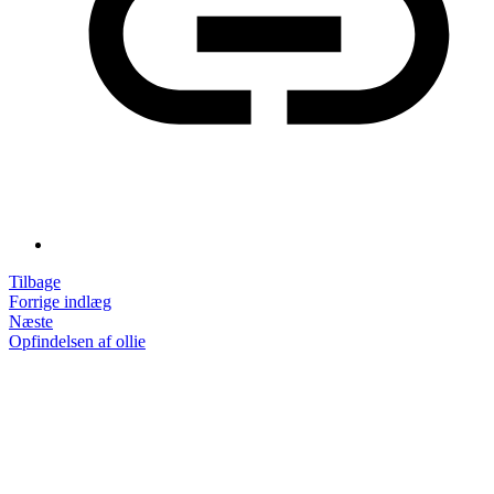
Indlægsnavigation
Tilbage
Tilbage
til
Forrige indlæg
Næste
dette
Næste
indlæg:
indlæg:
Opfindelsen af ollie