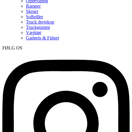
Opbevaring
Ramper
Skruer
Solbriller
Truck drejekop
Truckgummi
Værktøj
Gadgets & Fidget
FØLG OS