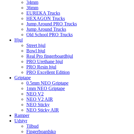
34mm
36mm
EUREKA Trucks
HEXAGON Trucks
Jump Around PRO Trucks
Jump Around Trucks
Old School PRO Trucks
Hjul
Street hjul
Bowl hjul
Real Pro fingerboardhjul
PRO Urethane hjul
PRO Resin hjul
PRO Excellent Edition
Griptape
0.5mm NEO Griptape
1mm NEO Griptape
NEO V2
NEO V2 AIR
NEO Sticky
NEO Sticky AIR
Ramper
Udstyr
Tilbud
Fingerboardsko