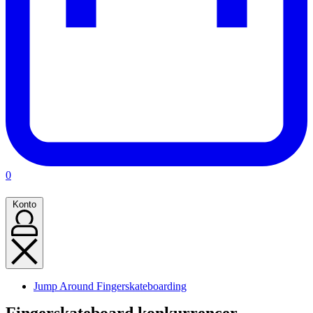
Kurv
0
(0)
Konto
Konto
Udgivet
Jump Around Fingerskateboarding
i
Fingerskateboard konkurrencer