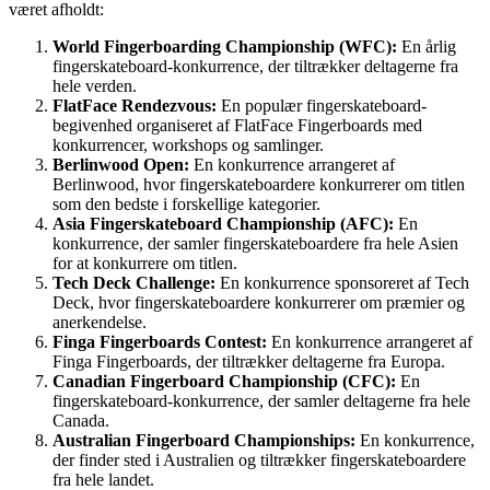
været afholdt:
World Fingerboarding Championship (WFC):
En årlig
fingerskateboard-konkurrence, der tiltrækker deltagerne fra
hele verden.
FlatFace Rendezvous:
En populær fingerskateboard-
begivenhed organiseret af FlatFace Fingerboards med
konkurrencer, workshops og samlinger.
Berlinwood Open:
En konkurrence arrangeret af
Berlinwood, hvor fingerskateboardere konkurrerer om titlen
som den bedste i forskellige kategorier.
Asia Fingerskateboard Championship (AFC):
En
konkurrence, der samler fingerskateboardere fra hele Asien
for at konkurrere om titlen.
Tech Deck Challenge:
En konkurrence sponsoreret af Tech
Deck, hvor fingerskateboardere konkurrerer om præmier og
anerkendelse.
Finga Fingerboards Contest:
En konkurrence arrangeret af
Finga Fingerboards, der tiltrækker deltagerne fra Europa.
Canadian Fingerboard Championship (CFC):
En
fingerskateboard-konkurrence, der samler deltagerne fra hele
Canada.
Australian Fingerboard Championships:
En konkurrence,
der finder sted i Australien og tiltrækker fingerskateboardere
fra hele landet.