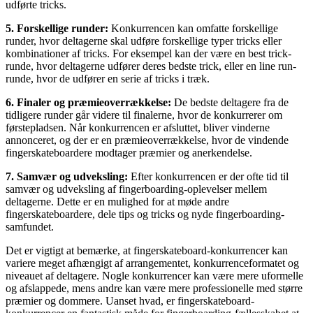
udførte tricks.
5. Forskellige runder:
Konkurrencen kan omfatte forskellige
runder, hvor deltagerne skal udføre forskellige typer tricks eller
kombinationer af tricks. For eksempel kan der være en best trick-
runde, hvor deltagerne udfører deres bedste trick, eller en line run-
runde, hvor de udfører en serie af tricks i træk.
6. Finaler og præmieoverrækkelse:
De bedste deltagere fra de
tidligere runder går videre til finalerne, hvor de konkurrerer om
førstepladsen. Når konkurrencen er afsluttet, bliver vinderne
annonceret, og der er en præmieoverrækkelse, hvor de vindende
fingerskateboardere modtager præmier og anerkendelse.
7. Samvær og udveksling:
Efter konkurrencen er der ofte tid til
samvær og udveksling af fingerboarding-oplevelser mellem
deltagerne. Dette er en mulighed for at møde andre
fingerskateboardere, dele tips og tricks og nyde fingerboarding-
samfundet.
Det er vigtigt at bemærke, at fingerskateboard-konkurrencer kan
variere meget afhængigt af arrangementet, konkurrenceformatet og
niveauet af deltagere. Nogle konkurrencer kan være mere uformelle
og afslappede, mens andre kan være mere professionelle med større
præmier og dommere. Uanset hvad, er fingerskateboard-